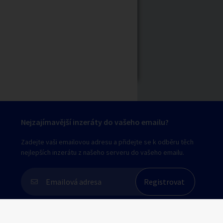
Nejzajímavější inzeráty do vašeho emailu?
Zadejte vaši emailovou adresu a přidejte se k odběru těch
nejlepších inzerátu z našeho serveru do vašeho emailu.
Souhlasím s
personalizací nabídek, zasíláním
marketingových materiálů a upozornění
.