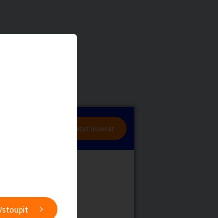
dniku
a
Zvířata
lásit se
Přidat inzerát
obby
Sběratelství
nabídky)
ní
Ostatní
Vstoupit