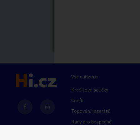
Nabídka/poptávk
Celá ČR
Jihočeský kraj
Karlovarský kraj
Královéhradecký kraj
Moravskoslezský kraj
Druh podniku
Pardubický kraj
erotický privát
Vše o inzerci
Středočeský kraj
erotická masáž
Zlínský kraj
Kreditové balíčky
Zobrazit vše
Ceník
Topování inzerátů
Barva vlasů
Rady pro bezpečné
obchodování
blondýna
AI