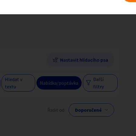
Dívky na erotiku dle preferencí
Baculky
Hlavní město Praha
Večer
Jihomoravský kraj
egiony
Nastavit hlídacího psa
 s personalizací nabídek, zasíláním
gových materiálů a upozornění.
Hledat v
Další
Nabídka/poptávka
textu
filtry
lní cena
Řadit od
Kč