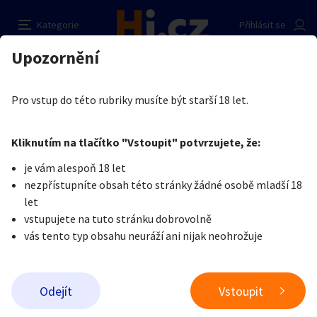
Umělohmotná vagína
Nahlásit inzerát
Kategorie
Přihlásit se
Auto-moto
Reality a bydlení
Seznamka
Prodávající
Upozornění
Erotika
Erotické zboží
Erotické pomůcky
Kobra
Erotika
Zvířata
Práce a služby
Je nám líto, ale tenhle inzerát již není aktuální.
Pro vstup do této rubriky musíte být starší 18 let.
Pošlete uživateli zprávu
0
/
1000
0
/
2000
Nahlásit
Kliknutím na tlačítko "Vstoupit" potvrzujete, že:
Stroje a nářadí
PC a elektro
Sport a hobby
je vám alespoň 18 let
nezpřístupníte obsah této stránky žádné osobě mladší 18
Sběratelství
Dětské zboží
Móda a doplňky
let
vstupujete na tuto stránku dobrovolně
vás tento typ obsahu neuráží ani nijak neohrožuje
Kultura
Cestování
Ostatní
Odeslat zprávu
Odejít
Vstoupit
Přidat inzerát