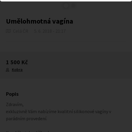
Umělohmotná vagína
Celá ČR
5. 6. 2018 - 21:17
1 500 Kč
Kobra
Popis
Zdravím,
exkluzivně Vám nabízíme kvalitní silikonové vagíny v
parádním provedení.