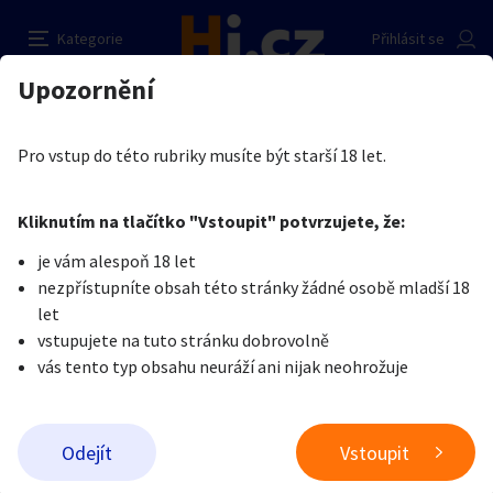
silikonova. panna dětatka
Nahlásit inzerát
Kategorie
Přihlásit se
Auto-moto
Reality a bydlení
Seznamka
Prodávající
Upozornění
Erotika
Erotické zboží
Erotické pomůcky
Honza novak
Erotika
Zvířata
Práce a služby
Je nám líto, ale tenhle inzerát již není aktuální.
Pro vstup do této rubriky musíte být starší 18 let.
Pošlete uživateli zprávu
0
/
1000
0
/
2000
Nahlásit
Kliknutím na tlačítko "Vstoupit" potvrzujete, že:
Stroje a nářadí
PC a elektro
Sport a hobby
je vám alespoň 18 let
nezpřístupníte obsah této stránky žádné osobě mladší 18
Sběratelství
Dětské zboží
Móda a doplňky
let
vstupujete na tuto stránku dobrovolně
vás tento typ obsahu neuráží ani nijak neohrožuje
Kultura
Cestování
Ostatní
Odeslat zprávu
Odejít
Vstoupit
Přidat inzerát