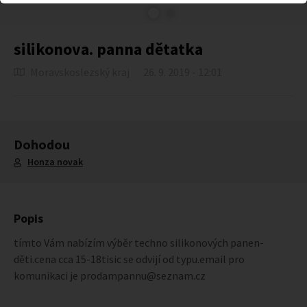
silikonova. panna dětatka
Moravskoslezský kraj
26. 9. 2019 - 12:01
Dohodou
Honza novak
Popis
tímto Vám nabízím výběr techno silikonových panen-
děti.cena cca 15-18tisic se odvijí od typu.email pro
komunikaci je prodampannu@seznam.cz