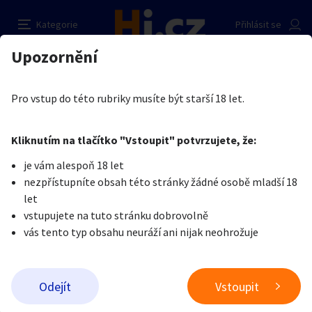
silikonova panna
Nahlásit inzerát
Kategorie
Přihlásit se
Auto-moto
Reality a bydlení
Seznamka
Prodávající
Upozornění
Erotika
Erotické zboží
Erotické pomůcky
Honza novak
Erotika
Zvířata
Práce a služby
Je nám líto, ale tenhle inzerát již není aktuální.
Pro vstup do této rubriky musíte být starší 18 let.
Pošlete uživateli zprávu
0
/
1000
0
/
2000
Nahlásit
Kliknutím na tlačítko "Vstoupit" potvrzujete, že:
Stroje a nářadí
PC a elektro
Sport a hobby
je vám alespoň 18 let
nezpřístupníte obsah této stránky žádné osobě mladší 18
Sběratelství
Dětské zboží
Móda a doplňky
let
vstupujete na tuto stránku dobrovolně
vás tento typ obsahu neuráží ani nijak neohrožuje
Kultura
Cestování
Ostatní
Odeslat zprávu
Odejít
Vstoupit
Přidat inzerát