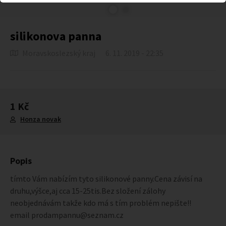
silikonova panna
Moravskoslezský kraj
6. 11. 2019 - 22:35
1 Kč
Honza novak
Popis
tímto Vám nabízím tyto silikonové panny.Cena závisí na
druhu,výšce,aj cca 15-25tis.Bez složení zálohy
neobjednávám takže kdo má s tím problém nepište!!
email prodampannu@seznam.cz