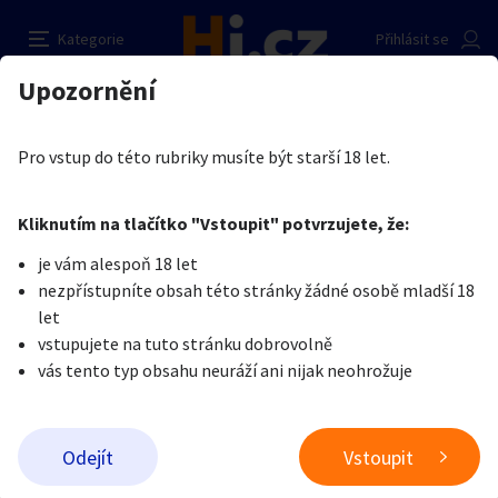
silikonova. panna
Nahlásit inzerát
Kategorie
Přihlásit se
Auto-moto
Reality a bydlení
Seznamka
Prodávající
Upozornění
Erotika
Erotické zboží
Erotické pomůcky
Honza novak
Erotika
Zvířata
Práce a služby
Je nám líto, ale tenhle inzerát již není aktuální.
Pro vstup do této rubriky musíte být starší 18 let.
Pošlete uživateli zprávu
0
/
1000
0
/
2000
Nahlásit
Kliknutím na tlačítko "Vstoupit" potvrzujete, že:
Stroje a nářadí
PC a elektro
Sport a hobby
je vám alespoň 18 let
nezpřístupníte obsah této stránky žádné osobě mladší 18
Sběratelství
Dětské zboží
Móda a doplňky
let
vstupujete na tuto stránku dobrovolně
vás tento typ obsahu neuráží ani nijak neohrožuje
Kultura
Cestování
Ostatní
Odeslat zprávu
Odejít
Vstoupit
Přidat inzerát