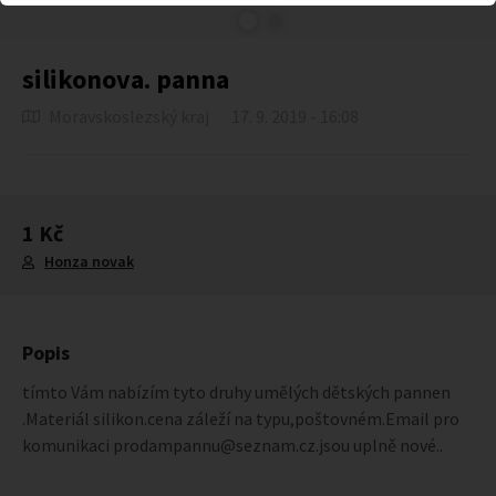
silikonova. panna
Moravskoslezský kraj
17. 9. 2019 - 16:08
1 Kč
Honza novak
Popis
tímto Vám nabízím tyto druhy umělých dětských pannen
.Materiál silikon.cena záleží na typu,poštovném.Email pro
komunikaci prodampannu@seznam.cz.jsou uplně nové..