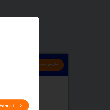
a
Zvířata
0
/
2000
Nahlásit
0
/
1000
lásit se
Přidat inzerát
obby
Sběratelství
ní
Ostatní
Vstoupit