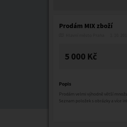
Prodám MIX zboží
Hlavní město Praha
1. 10. 20
5 000 Kč
Popis
Prodám velmi výhodně větší množstv
Seznam položek s obrázky a více in