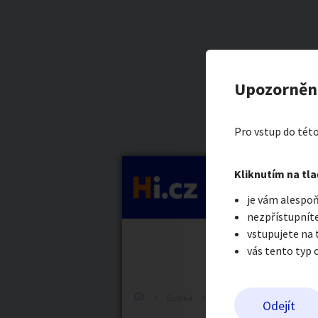
Kategorie
Prodám MI
Nahlásit in
Prodávající
Upozorněn
Jakub Kiš
Auto-moto
Reali
Pro vstup do této
Pošlete uživatel
Kliknutím na tla
Kategorie
je vám alespoň
Práce a služby
Stro
nezpřístupníte
vstupujete na
vás tento typ 
Dětské zboží
Móda
Erotika
Erotické zboží
Erotick
Odejít
Odeslat z