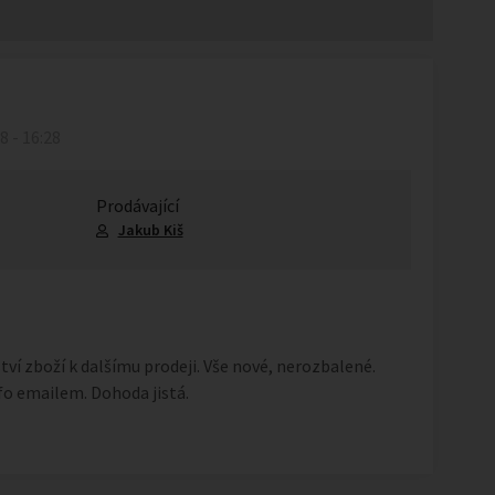
18 - 16:28
Prodávající
Jakub Kiš
í zboží k dalšímu prodeji. Vše nové, nerozbalené.
fo emailem. Dohoda jistá.