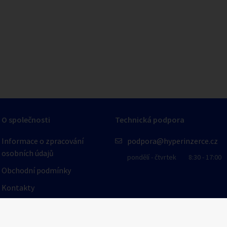
1
/
1
O společnosti
Technická podpora
Informace o zpracování
podpora@hyperinzerce.cz
osobních údajů
pondělí - čtvrtek
8:30 - 17:00
Obchodní podmínky
Kontakty