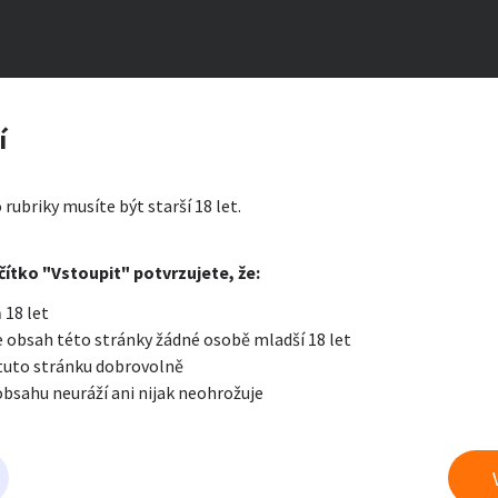
X zboží
zerát
í
ty a bydlení
Seznamka
Erotik
 rubriky musíte být starší 18 let.
i zprávu
čítko "Vstoupit" potvrzujete, že:
Oblíbené
Zprávy
Přih
 18 let
je a nářadí
PC a elektro
Sport a h
 obsah této stránky žádné osobě mladší 18 let
 tuto stránku dobrovolně
obsahu neuráží ani nijak neohrožuje
 a doplňky
Kultura
Cestová
é pomůcky
právu