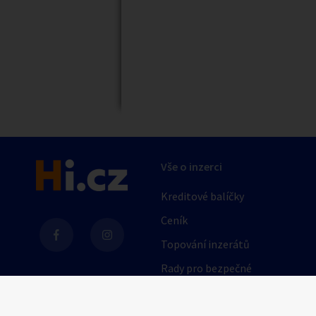
Náhledy
Vše o inzerci
Kreditové balíčky
Ceník
Topování inzerátů
Rady pro bezpečné
obchodování
AI