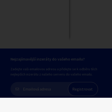
Zavřít
Nejzajímavější inzeráty do vašeho emailu?
Zadejte vaši emailovou adresu a přidejte se k odběru těch
nejlepších inzerátu z našeho serveru do vašeho emailu.
Souhlasím s
personalizací nabídek, zasíláním
marketingových materiálů a upozornění
.