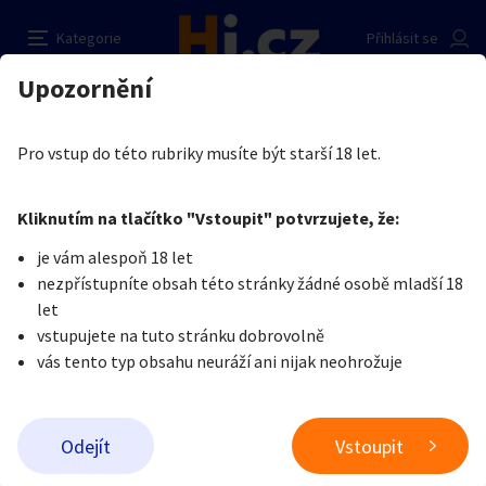
FIFTY SHADES OF GREY - ANÁLNÍ KOLÍK
Nahlásit inzerát
Kategorie
Přihlásit se
SOMETHINGFORBIDDEN
Auto-moto
Reality a bydlení
Seznamka
Upozornění
Erotika
Erotické zboží
Erotické pomůcky
Prodávající
Erotika
Zvířata
Práce a služby
eronymfo
Je nám líto, ale tenhle inzerát již není aktuální.
Pro vstup do této rubriky musíte být starší 18 let.
0
/
2000
Pošlete uživateli zprávu
0
/
1000
Nahlásit
Kliknutím na tlačítko "Vstoupit" potvrzujete, že:
Stroje a nářadí
PC a elektro
Sport a hobby
je vám alespoň 18 let
nezpřístupníte obsah této stránky žádné osobě mladší 18
Sběratelství
Dětské zboží
Móda a doplňky
let
vstupujete na tuto stránku dobrovolně
vás tento typ obsahu neuráží ani nijak neohrožuje
Kultura
Cestování
Ostatní
Odeslat zprávu
Odejít
Vstoupit
Přidat inzerát