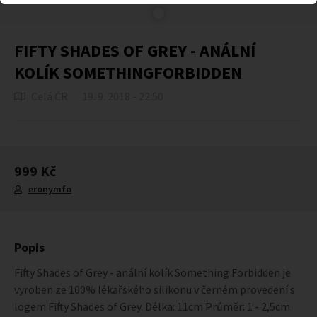
FIFTY SHADES OF GREY - ANÁLNÍ
KOLÍK SOMETHINGFORBIDDEN
Celá ČR
19. 9. 2018 - 22:50
999 Kč
eronymfo
Popis
Fifty Shades of Grey - anální kolík Something Forbidden je
vyroben ze 100% lékařského silikonu v černém provedení s
logem Fifty Shades of Grey. Délka: 11cm Průměr: 1 - 2,5cm