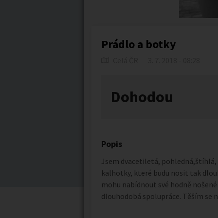
Prádlo a botky
Celá ČR
3. 7. 2018 - 08:28
Dohodou
Popis
Jsem dvacetiletá, pohledná,štíhlá,
kalhotky, které budu nosit tak dlouh
mohu nabídnout své hodně nošené b
dlouhodobá spolupráce. Těším se na