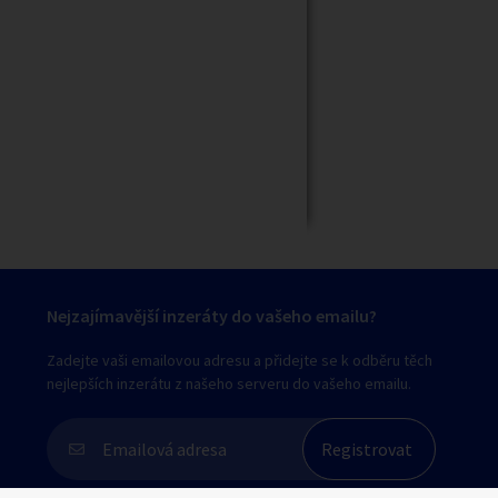
Zavřít
Nejzajímavější inzeráty do vašeho emailu?
Zadejte vaši emailovou adresu a přidejte se k odběru těch
nejlepších inzerátu z našeho serveru do vašeho emailu.