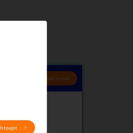
a
Zvířata
0
/
2000
Nahlásit
0
/
1000
lásit se
Přidat inzerát
obby
Sběratelství
ní
Ostatní
Vstoupit