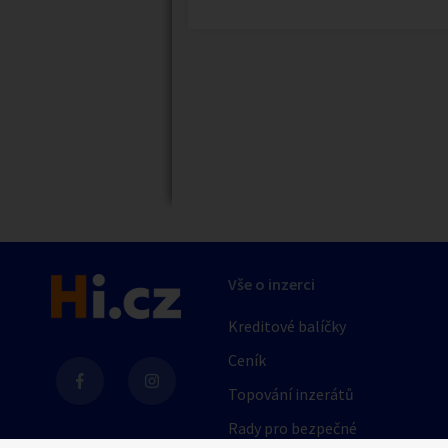
Náhledy
Vše o inzerci
Kreditové balíčky
Ceník
Topování inzerátů
Rady pro bezpečné