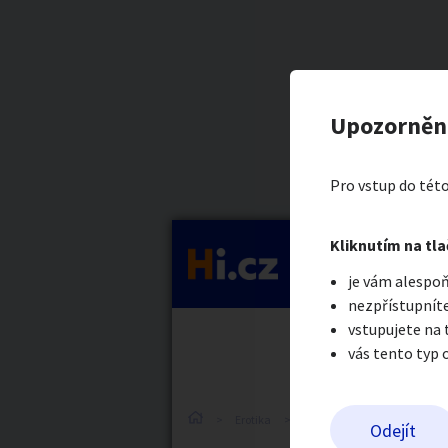
Kategorie
Prádlo a b
Nahlásit in
Prodávající
Upozorněn
Maruska
Auto-moto
Reali
Pro vstup do této
Pošlete uživatel
Kliknutím na tla
Kategorie
je vám alespoň
Práce a služby
Stro
nezpřístupníte
vstupujete na
vás tento typ 
Dětské zboží
Móda
Erotika
Erotické zboží
Erotické
Odejít
Odeslat z