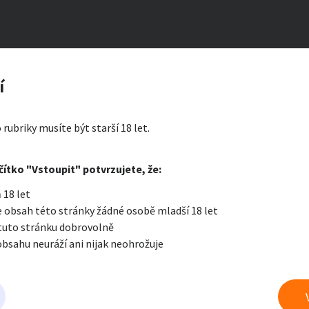
otky
zerát
í
ty a bydlení
Seznamka
Erotik
 rubriky musíte být starší 18 let.
i zprávu
čítko "Vstoupit" potvrzujete, že:
Oblíbené
Zprávy
Přih
 18 let
je a nářadí
PC a elektro
Sport a h
 obsah této stránky žádné osobě mladší 18 let
 tuto stránku dobrovolně
obsahu neuráží ani nijak neohrožuje
 a doplňky
Kultura
Cestová
 prádlo
právu