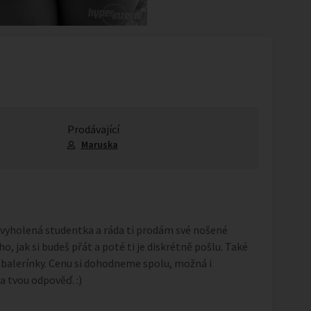
Prodávající
Maruska
 vyholená studentka a ráda ti prodám své nošené
o, jak si budeš přát a poté ti je diskrétně pošlu. Také
alerínky. Cenu si dohodneme spolu, možná i
 tvou odpověď. :)