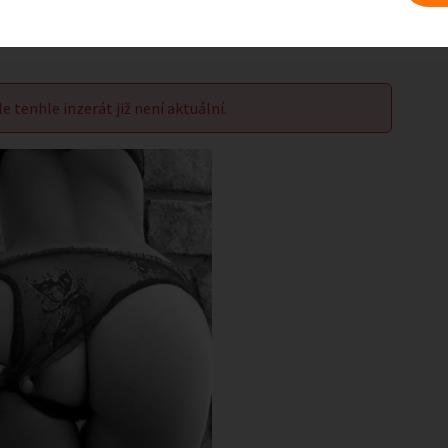
le tenhle inzerát již není aktuální.