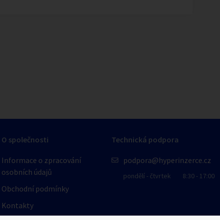
1
/
1
O společnosti
Technická podpora
Informace o zpracování
podpora@hyperinzerce.cz
osobních údajů
pondělí - čtvrtek
8:30 - 17:00
Obchodní podmínky
Kontakty