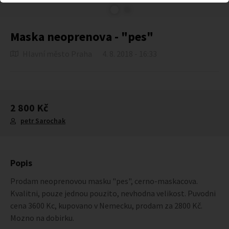
Maska neoprenova - "pes"
Hlavní město Praha
4. 8. 2018 - 16:33
2 800 Kč
petr Sarochak
Popis
Prodam neoprenovou masku "pes", cerno-maskacova.
Kvalitni, pouze jednou pouzito, nevhodna velikost. Puvodni
cena 3600 Kc, kupovano v Nemecku, prodam za 2800 Kč.
Mozno na dobirku.