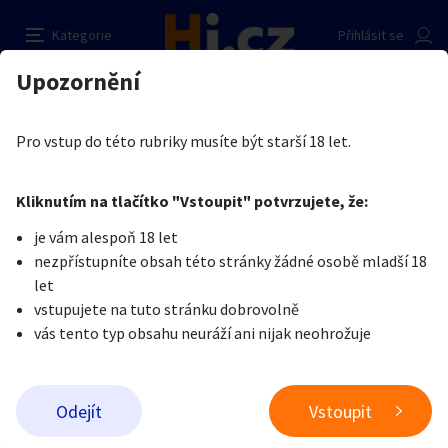
Maska neoprenova - "pes"
Nahlásit inzerát
Kategorie
Přihlásit se
Auto-moto
Reality a bydlení
Seznamka
Prodávající
Upozornění
Erotika
Erotické zboží
Erotické prádlo
petr Sarochak
Erotika
Zvířata
Práce a služby
Je nám líto, ale tenhle inzerát již není aktuální.
Pro vstup do této rubriky musíte být starší 18 let.
Pošlete uživateli zprávu
0
/
1000
0
/
2000
Nahlásit
Kliknutím na tlačítko "Vstoupit" potvrzujete, že:
Stroje a nářadí
PC a elektro
Sport a hobby
je vám alespoň 18 let
nezpřístupníte obsah této stránky žádné osobě mladší 18
Sběratelství
Dětské zboží
Móda a doplňky
let
vstupujete na tuto stránku dobrovolně
vás tento typ obsahu neuráží ani nijak neohrožuje
Kultura
Cestování
Ostatní
Odeslat zprávu
Odejít
Vstoupit
Přidat inzerát