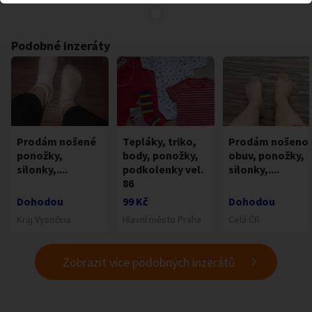
Podobné inzeráty
Prodám nošené
Tepláky, triko,
Prodám nošeno
ponožky,
body, ponožky,
obuv, ponožky,
silonky,....
podkolenky vel.
silonky,....
86
Dohodou
99 Kč
Dohodou
Kraj Vysočina
Hlavní město Praha
Celá ČR
Zobrazit více podobných inzerátů