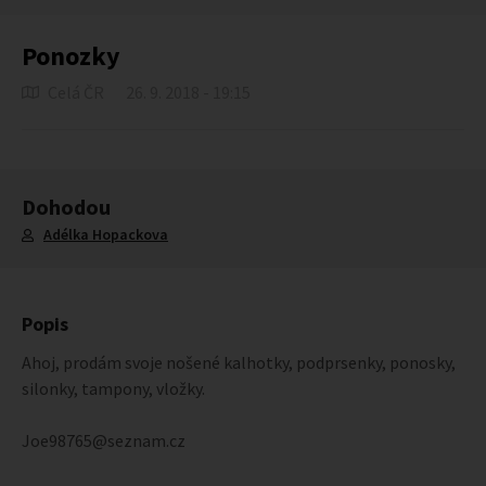
Ponozky
Celá ČR
26. 9. 2018 - 19:15
Dohodou
Adélka Hopackova
Popis
Ahoj, prodám svoje nošené kalhotky, podprsenky, ponosky,
silonky, tampony, vložky.
Joe98765@seznam.cz