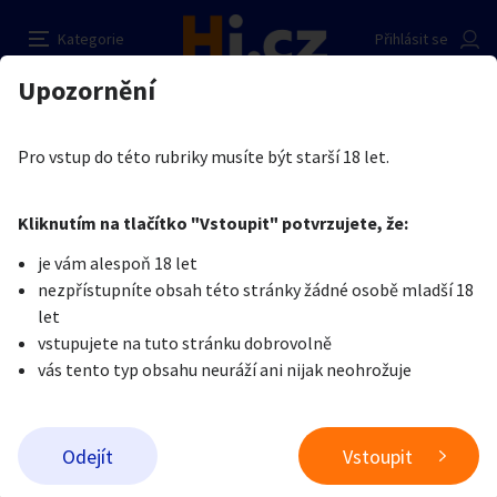
Ponozky
Nahlásit inzerát
Kategorie
Přihlásit se
Auto-moto
Reality a bydlení
Seznamka
Prodávající
Upozornění
Erotika
Erotické zboží
Erotické prádlo
Adélka Hopackova
Erotika
Zvířata
Práce a služby
Je nám líto, ale tenhle inzerát již není aktuální.
Pro vstup do této rubriky musíte být starší 18 let.
Pošlete uživateli zprávu
0
/
1000
0
/
2000
Nahlásit
Kliknutím na tlačítko "Vstoupit" potvrzujete, že:
Stroje a nářadí
PC a elektro
Sport a hobby
je vám alespoň 18 let
nezpřístupníte obsah této stránky žádné osobě mladší 18
Sběratelství
Dětské zboží
Móda a doplňky
let
vstupujete na tuto stránku dobrovolně
vás tento typ obsahu neuráží ani nijak neohrožuje
Kultura
Cestování
Ostatní
Odeslat zprávu
Odejít
Vstoupit
Přidat inzerát