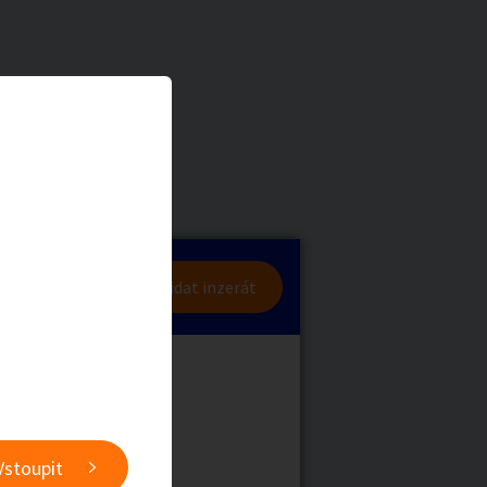
dniku
a
Zvířata
lásit se
Přidat inzerát
obby
Sběratelství
nabídky)
ní
Ostatní
Vstoupit