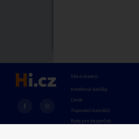
Nabídka/poptávk
Celá ČR
Jihočeský kraj
Karlovarský kraj
Královéhradecký kraj
Moravskoslezský kraj
Druh podniku
Pardubický kraj
erotický privát
Vše o inzerci
Středočeský kraj
erotická masáž
Zlínský kraj
Kreditové balíčky
Zobrazit vše
Ceník
Topování inzerátů
Barva vlasů
Rady pro bezpečné
obchodování
blondýna
AI