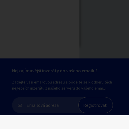
Nejzajímavější inzeráty do vašeho emailu?
Zadejte vaši emailovou adresu a přidejte se k odběru těch
nejlepších inzerátu z našeho serveru do vašeho emailu.
Souhlasím s
personalizací nabídek, zasíláním
marketingových materiálů a upozornění
.