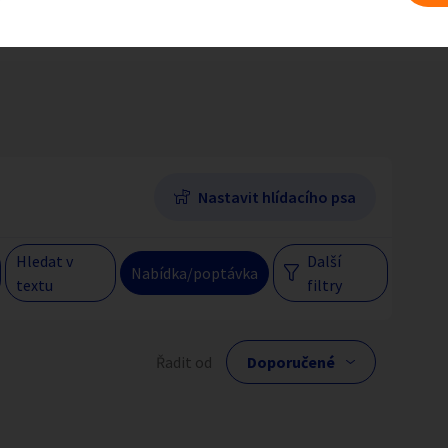
 na erotiku dle regionu
Jihočeský kraj
Hlavní město Praha
Večer
Jihomoravský kraj
egiony
Nastavit hlídacího psa
 s personalizací nabídek, zasíláním
gových materiálů a upozornění.
Hledat v
Další
Nabídka/poptávka
textu
filtry
lní cena
Řadit od
Kč