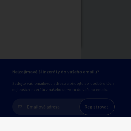
Nejzajímavější inzeráty do vašeho emailu?
Zadejte vaši emailovou adresu a přidejte se k odběru těch
nejlepších inzerátu z našeho serveru do vašeho emailu.
Souhlasím s
personalizací nabídek, zasíláním
marketingových materiálů a upozornění
.