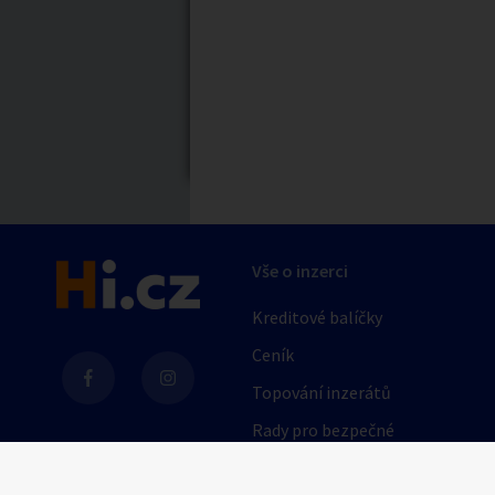
Nabídka/poptávk
Celá ČR
Jihočeský kraj
Karlovarský kraj
Královéhradecký kraj
Moravskoslezský kraj
Druh podniku
Pardubický kraj
erotický privát
Vše o inzerci
Středočeský kraj
erotická masáž
Zlínský kraj
Kreditové balíčky
Zobrazit vše
Ceník
Topování inzerátů
Barva vlasů
Rady pro bezpečné
obchodování
blondýna
AI