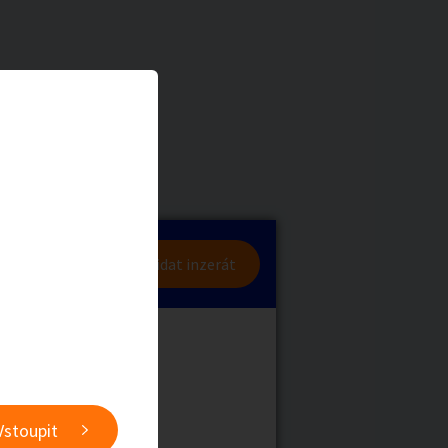
dniku
a
Zvířata
lásit se
Přidat inzerát
obby
Sběratelství
nabídky)
ní
Ostatní
Vstoupit