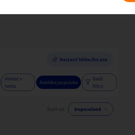
 na erotiku dle regionu
Liberecký kraj
Hlavní město Praha
Večer
Jihomoravský kraj
egiony
Nastavit hlídacího psa
 s personalizací nabídek, zasíláním
gových materiálů a upozornění.
Hledat v
Další
Nabídka/poptávka
textu
filtry
lní cena
Řadit od
Kč