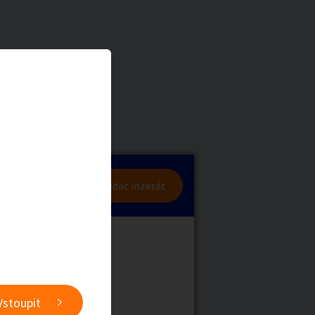
dniku
a
Zvířata
lásit se
Přidat inzerát
obby
Sběratelství
nabídky)
ní
Ostatní
Vstoupit