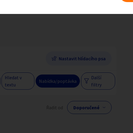
 na erotiku dle regionu
Olomoucký kraj
Hlavní město Praha
Večer
Jihomoravský kraj
egiony
Nastavit hlídacího psa
 s personalizací nabídek, zasíláním
gových materiálů a upozornění.
Hledat v
Další
Nabídka/poptávka
textu
filtry
lní cena
Řadit od
Kč