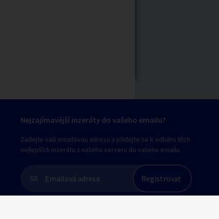
Nejzajímavější inzeráty do vašeho emailu?
Zadejte vaši emailovou adresu a přidejte se k odběru těch
nejlepších inzerátu z našeho serveru do vašeho emailu.
Souhlasím s
personalizací nabídek, zasíláním
marketingových materiálů a upozornění
.