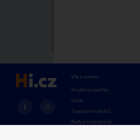
Nabídka/poptávk
Celá ČR
Jihočeský kraj
Karlovarský kraj
Královéhradecký kraj
Moravskoslezský kraj
Druh podniku
Pardubický kraj
erotický privát
Vše o inzerci
Středočeský kraj
erotická masáž
Zlínský kraj
Kreditové balíčky
Zobrazit vše
Ceník
Topování inzerátů
Barva vlasů
Rady pro bezpečné
obchodování
blondýna
AI