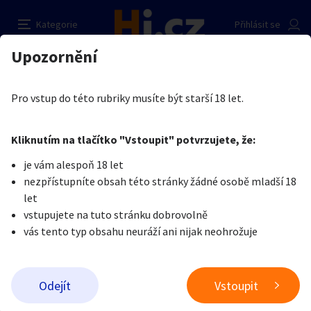
Další filtry
Kategorie
Přihlásit se
Auto-moto
Reality a bydlení
Seznamka
Cena
Lokalita
Stáří inzerátu
Hledat v textu
Nabídk
Upozornění
Název hlídacího psa
Erotika
Erotické podniky
Dívky na erotiku dle regionu
Ústecký kraj
Cena
Erotika
Zvířata
Práce a služby
Pro vstup do této rubriky musíte být starší 18 let.
Ústecký kraj
Nastavit hlídacího psa
Minimální cena
Maximální cena
Kliknutím na tlačítko "Vstoupit" potvrzujete, že:
Stroje a nářadí
PC a elektro
Sport a hobby
Kč
Kč
až
Přidat inzerát
je vám alespoň 18 let
nezpřístupníte obsah této stránky žádné osobě mladší 18
Sběratelství
Filtrovat inzeráty
Dětské zboží
Móda a doplňky
let
vstupujete na tuto stránku dobrovolně
vás tento typ obsahu neuráží ani nijak neohrožuje
Lokalita
Kategorie:
Ústecký kraj
Kultura
Cestování
Ostatní
Typ inzerátu:
Chci koupit (nabídky)
Hledat inzeráty v okolí
Řadit od
Odejít
Vstoupit
Cena:
Neuvedeno
Přidat inzerát
Vzdálenost do