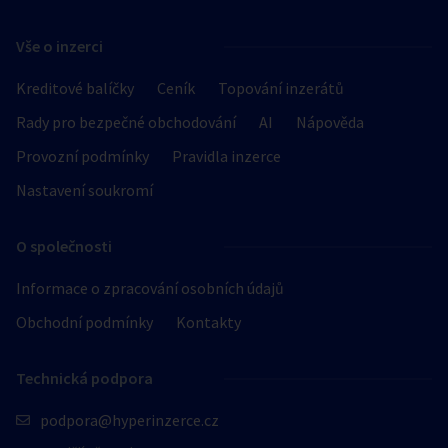
Hledat v textu
Vše o inzerci
Kreditové balíčky
Ceník
Topování inzerátů
Rady pro bezpečné obchodování
AI
Nápověda
Nabídka/poptávka
Provozní podmínky
Pravidla inzerce
Nastavení soukromí
O společnosti
Informace o zpracování osobních údajů
Druh podniku
Obchodní podmínky
Kontakty
erotický privát
Technická podpora
escort servis
podpora@hyperinzerce.cz
erotická masáž