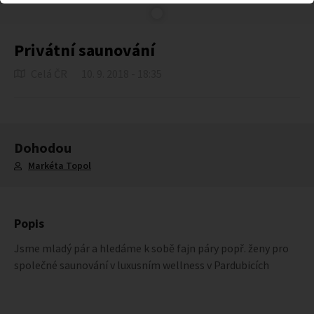
Privátní saunování
Celá ČR
10. 9. 2018 - 18:35
Dohodou
Markéta Topol
Popis
Jsme mladý pár a hledáme k sobě fajn páry popř. ženy pro
společné saunování v luxusním wellness v Pardubicích