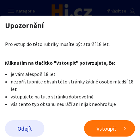
Privátní saunování
Nahlásit inzerát
Kategorie
Přihlásit se
Auto-moto
Reality a bydlení
Seznamka
Kupující
Upozornění
Erotika
Dívky na erotické služby
Markéta Topol
Erotika
Zvířata
Práce a služby
Je nám líto, ale tenhle inzerát již není aktuální.
Pro vstup do této rubriky musíte být starší 18 let.
Pošlete uživateli zprávu
0
/
1000
0
/
2000
Nahlásit
Kliknutím na tlačítko "Vstoupit" potvrzujete, že:
Stroje a nářadí
PC a elektro
Sport a hobby
je vám alespoň 18 let
nezpřístupníte obsah této stránky žádné osobě mladší 18
Sběratelství
Dětské zboží
Móda a doplňky
let
vstupujete na tuto stránku dobrovolně
vás tento typ obsahu neuráží ani nijak neohrožuje
Kultura
Cestování
Ostatní
Odeslat zprávu
Odejít
Vstoupit
Přidat inzerát