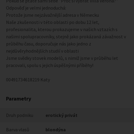
Pokud se ptáte sami sebe "Proč si vybrat Villa Verona?"
Odpověď je velmi jednoduchá:
Protože jsme nejzávažnější adresa v Německu
Naše zkušenosti v této oblasti po dobu 12 let,
profesionalita, kterou prokazujeme v našich vztazích s
našimi spolupracovníky, stejně jako prokázaná závažnost v
průběhu času, doporučuje nás jako jedno z
nejdůvěryhodnějších studií v oblasti
Jsme svědky stovek modelů, s nimiž jsme v průběhu let
pracovali, spolu s jejich úspěšnými příběhy!
00491734618219 Katy
Parametry
Druh podniku
erotický privát
Barva vlasů
blondýna