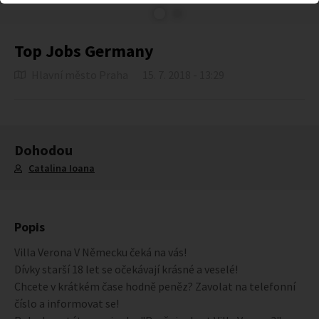
Top Jobs Germany
Hlavní město Praha
15. 7. 2018 - 13:29
Dohodou
Catalina Ioana
Popis
Villa Verona V Německu čeká na vás!
Dívky starší 18 let se očekávají krásné a veselé!
Chcete v krátkém čase hodně peněz? Zavolat na telefonní
číslo a informovat se!