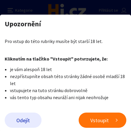
Top Jobs Germany
Nahlásit inzerát
Kategorie
Přihlásit se
Auto-moto
Reality a bydlení
Seznamka
Prodávající
Upozornění
Erotika
Dívky na erotické služby
Catalina Ioana
Erotika
Zvířata
Práce a služby
Je nám líto, ale tenhle inzerát již není aktuální.
Pro vstup do této rubriky musíte být starší 18 let.
Pošlete uživateli zprávu
0
/
1000
0
/
2000
Nahlásit
Kliknutím na tlačítko "Vstoupit" potvrzujete, že:
Stroje a nářadí
PC a elektro
Sport a hobby
je vám alespoň 18 let
nezpřístupníte obsah této stránky žádné osobě mladší 18
Sběratelství
Dětské zboží
Móda a doplňky
let
vstupujete na tuto stránku dobrovolně
vás tento typ obsahu neuráží ani nijak neohrožuje
Kultura
Cestování
Ostatní
Odeslat zprávu
Odejít
Vstoupit
Přidat inzerát