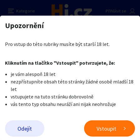
Hledáme právě Tebe
Nahlásit inzerát
Kategorie
Přihlásit se
Auto-moto
Reality a bydlení
Seznamka
Kupující
Upozornění
Erotika
Dívky na erotické služby
Lucie Bártová
Erotika
Zvířata
Práce a služby
Je nám líto, ale tenhle inzerát již není aktuální.
Pro vstup do této rubriky musíte být starší 18 let.
Pošlete uživateli zprávu
0
/
1000
0
/
2000
Nahlásit
Kliknutím na tlačítko "Vstoupit" potvrzujete, že:
Stroje a nářadí
PC a elektro
Sport a hobby
je vám alespoň 18 let
nezpřístupníte obsah této stránky žádné osobě mladší 18
Sběratelství
Dětské zboží
Móda a doplňky
let
vstupujete na tuto stránku dobrovolně
vás tento typ obsahu neuráží ani nijak neohrožuje
Kultura
Cestování
Ostatní
Odeslat zprávu
Odejít
Vstoupit
Přidat inzerát