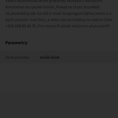
záleží na domluvě.Velmi přátelský kolektiv s exclusivní
klientelou na vysoké úrovňi..Pokud se chceš dozvědět
víc,kontaktuj nás na náš e-mail lucyprague12@seznam.cz a
pošli prosím i své foto, a nebo nás kontaktuj na našem čísle
+420 608 89 66 35..Pro mimo Pražské možnost ubytování!!!
Parametry
Druh podniku
noční klub