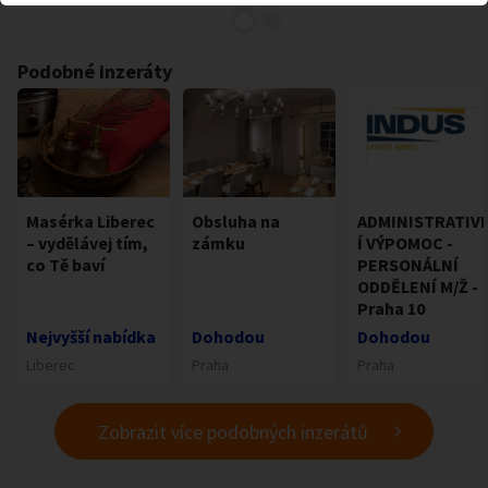
Podobné inzeráty
Masérka Liberec
Obsluha na
ADMINISTRATIV
– vydělávej tím,
zámku
Í VÝPOMOC -
co Tě baví
PERSONÁLNÍ
ODDĚLENÍ M/Ž -
Praha 10
Nejvyšší nabídka
Dohodou
Dohodou
Liberec
Praha
Praha
Zobrazit více podobných inzerátů