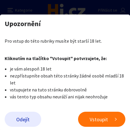
Přívýdělek
Nahlásit inzerát
Kategorie
Přihlásit se
Auto-moto
Reality a bydlení
Seznamka
Kupující
Upozornění
Erotika
Dívky na erotické služby
Jaroslav Marek
Erotika
Zvířata
Práce a služby
Je nám líto, ale tenhle inzerát již není aktuální.
Pro vstup do této rubriky musíte být starší 18 let.
Pošlete uživateli zprávu
0
/
1000
0
/
2000
Nahlásit
Kliknutím na tlačítko "Vstoupit" potvrzujete, že:
Stroje a nářadí
PC a elektro
Sport a hobby
je vám alespoň 18 let
nezpřístupníte obsah této stránky žádné osobě mladší 18
Sběratelství
Dětské zboží
Móda a doplňky
let
vstupujete na tuto stránku dobrovolně
vás tento typ obsahu neuráží ani nijak neohrožuje
Kultura
Cestování
Ostatní
Odeslat zprávu
Odejít
Vstoupit
Přidat inzerát