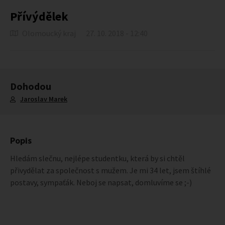
Přívýdělek
Olomoucký kraj
27. 10. 2018 - 12:40
Dohodou
Jaroslav Marek
Popis
Hledám slečnu, nejlépe studentku, která by si chtěl
přivydělat za společnost s mužem. Je mi 34 let, jsem štíhlé
postavy, sympaťák. Neboj se napsat, domluvíme se ;-)