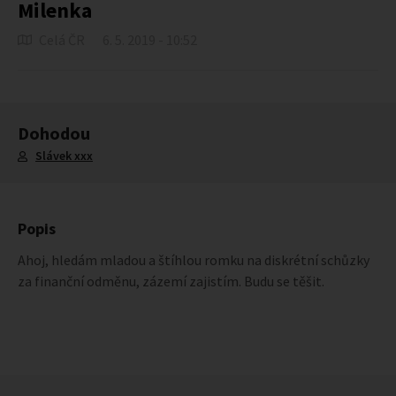
Milenka
Celá ČR
6. 5. 2019 - 10:52
Dohodou
Slávek xxx
Popis
Ahoj, hledám mladou a štíhlou romku na diskrétní schůzky
za finanční odměnu, zázemí zajistím. Budu se těšit.