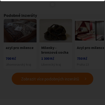
Podobné inzeráty
azyl pro milence
Milenky -
Azyl pro milence
bronzová socha
700 Kč
1 300 Kč
750 Kč
Jihomoravský kraj
Liberecký kraj
Praha 13
Zobrazit více podobných inzerátů