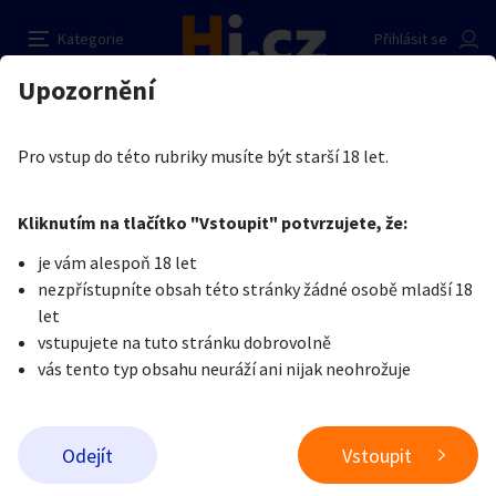
Milenka
Nahlásit inzerát
Kategorie
Přihlásit se
Auto-moto
Reality a bydlení
Seznamka
Kupující
Upozornění
Erotika
Dívky na erotické služby
Slávek xxx
Erotika
Zvířata
Práce a služby
Je nám líto, ale tenhle inzerát již není aktuální.
Pro vstup do této rubriky musíte být starší 18 let.
Pošlete uživateli zprávu
0
/
1000
0
/
2000
Nahlásit
Kliknutím na tlačítko "Vstoupit" potvrzujete, že:
Stroje a nářadí
PC a elektro
Sport a hobby
je vám alespoň 18 let
nezpřístupníte obsah této stránky žádné osobě mladší 18
Sběratelství
Dětské zboží
Móda a doplňky
let
vstupujete na tuto stránku dobrovolně
vás tento typ obsahu neuráží ani nijak neohrožuje
Kultura
Cestování
Ostatní
Odeslat zprávu
Odejít
Vstoupit
Přidat inzerát