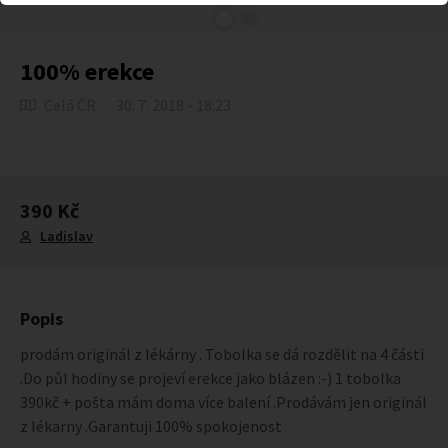
100% erekce
Celá ČR
30. 7. 2018 - 18:23
390 Kč
Ladislav
Popis
prodám originál z lékárny . Tobolka se dá rozdělit na 4 části
.Do půl hodiny se projeví erekce jako blázen :-) 1 tobolka
390kč + pošta mám doma více balení .Prodávám jen originál
z lékarny .Garantuji 100% spokojenost