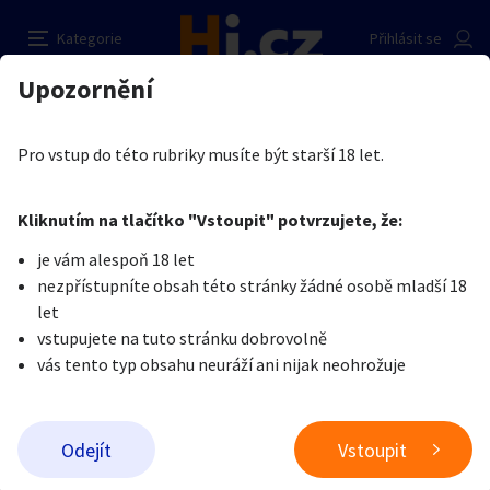
100% erekce
Nahlásit inzerát
Kategorie
Přihlásit se
Auto-moto
Reality a bydlení
Seznamka
Prodávající
Upozornění
Erotika
Erotické zboží
Ostatní erotické zboží
Ladislav
Erotika
Zvířata
Práce a služby
Je nám líto, ale tenhle inzerát již není aktuální.
Pro vstup do této rubriky musíte být starší 18 let.
Pošlete uživateli zprávu
0
/
1000
0
/
2000
Nahlásit
Kliknutím na tlačítko "Vstoupit" potvrzujete, že:
Stroje a nářadí
PC a elektro
Sport a hobby
je vám alespoň 18 let
nezpřístupníte obsah této stránky žádné osobě mladší 18
Sběratelství
Dětské zboží
Móda a doplňky
let
vstupujete na tuto stránku dobrovolně
vás tento typ obsahu neuráží ani nijak neohrožuje
Kultura
Cestování
Ostatní
Odeslat zprávu
Odejít
Vstoupit
Přidat inzerát