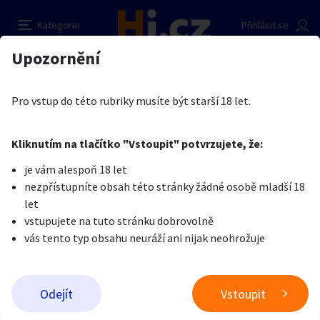
Další filtry
Kategorie
Přihlásit se
Auto-moto
Reality a bydlení
Seznamka
Cena
Lokalita
Stáří inzerátu
Hledat v textu
Nabídk
Upozornění
Název hlídacího psa
Erotika
Ostatní a související
Gigolo, služby pro dámy
Cena
Erotika
Zvířata
Práce a služby
Gigolo, služby pro
Pro vstup do této rubriky musíte být starší 18 let.
Nastavit hlídacího psa
dámy
Minimální cena
Maximální cena
Kliknutím na tlačítko "Vstoupit" potvrzujete, že:
Stroje a nářadí
PC a elektro
Sport a hobby
Kč
Kč
až
Přidat inzerát
je vám alespoň 18 let
nezpřístupníte obsah této stránky žádné osobě mladší 18
Sběratelství
Dětské zboží
Móda a doplňky
let
Filtrovat inzeráty
vstupujete na tuto stránku dobrovolně
vás tento typ obsahu neuráží ani nijak neohrožuje
Lokalita
Kategorie:
Gigolo, služby pro dámy
Kultura
Cestování
Ostatní
Typ inzerátu:
Chci koupit (nabídky)
Hledat inzeráty v okolí
Řadit od
Odejít
Vstoupit
Cena:
Neuvedeno
Přidat inzerát
Vzdálenost do