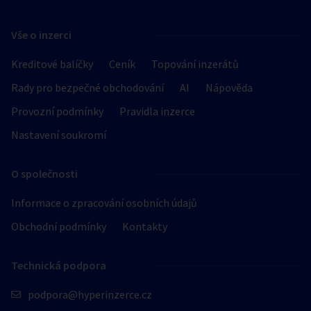
Hledat v textu
Vše o inzerci
Kreditové balíčky
Ceník
Topování inzerátů
Rady pro bezpečné obchodování
AI
Nápověda
Nabídka/poptávka
Provozní podmínky
Pravidla inzerce
Nastavení soukromí
O společnosti
Informace o zpracování osobních údajů
Druh podniku
Obchodní podmínky
Kontakty
erotický privát
Technická podpora
escort servis
erotická masáž
podpora@hyperinzerce.cz