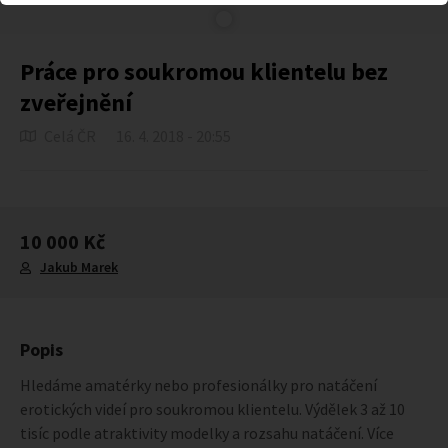
Práce pro soukromou klientelu bez
zveřejnění
Celá ČR
16. 4. 2018 - 20:55
10 000 Kč
Jakub Marek
Popis
Hledáme amatérky nebo profesionálky pro natáčení
erotických videí pro soukromou klientelu. Výdělek 3 až 10
tisíc podle atraktivity modelky a rozsahu natáčení. Více