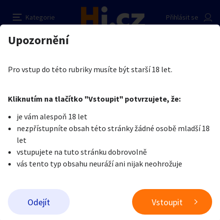
Práce pro soukromou klientelu bez zveřejnění
Nahlásit inzerát
Kategorie
Přihlásit se
Auto-moto
Reality a bydlení
Seznamka
Prodávající
Upozornění
Erotika
Práce v erotice
Erotické focení, modeling, natáčení filmů
Jakub Marek
Erotika
Zvířata
Práce a služby
Je nám líto, ale tenhle inzerát již není aktuální.
Pro vstup do této rubriky musíte být starší 18 let.
Pošlete uživateli zprávu
0
/
1000
0
/
2000
Nahlásit
Kliknutím na tlačítko "Vstoupit" potvrzujete, že:
Stroje a nářadí
PC a elektro
Sport a hobby
je vám alespoň 18 let
nezpřístupníte obsah této stránky žádné osobě mladší 18
Sběratelství
Dětské zboží
Móda a doplňky
let
vstupujete na tuto stránku dobrovolně
vás tento typ obsahu neuráží ani nijak neohrožuje
Kultura
Cestování
Ostatní
Odeslat zprávu
Odejít
Vstoupit
Přidat inzerát