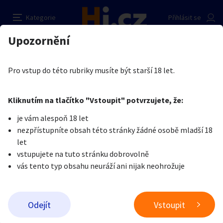
Ahoj nějaká slečna paní na sex mazlení?
Nahlásit inzerát
Kategorie
Přihlásit se
Auto-moto
Reality a bydlení
Seznamka
Kupující
Upozornění
Erotika
Ostatní a související
Nevšední sexuální praktiky
Petr Novák
Erotika
Zvířata
Práce a služby
Je nám líto, ale tenhle inzerát již není aktuální.
Pro vstup do této rubriky musíte být starší 18 let.
Pošlete uživateli zprávu
0
/
1000
0
/
2000
Nahlásit
Kliknutím na tlačítko "Vstoupit" potvrzujete, že:
Stroje a nářadí
PC a elektro
Sport a hobby
je vám alespoň 18 let
nezpřístupníte obsah této stránky žádné osobě mladší 18
Sběratelství
Dětské zboží
Móda a doplňky
let
vstupujete na tuto stránku dobrovolně
vás tento typ obsahu neuráží ani nijak neohrožuje
Kultura
Cestování
Ostatní
Odeslat zprávu
Odejít
Vstoupit
Přidat inzerát