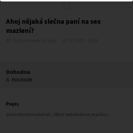
Ahoj nějaká slečna paní na sex
mazlení?
Královéhradecký kraj
29. 11. 2018 - 16:09
Dohodou
Petr Novák
Popis
Jsem blond modré oči...28let nebráním se starším...