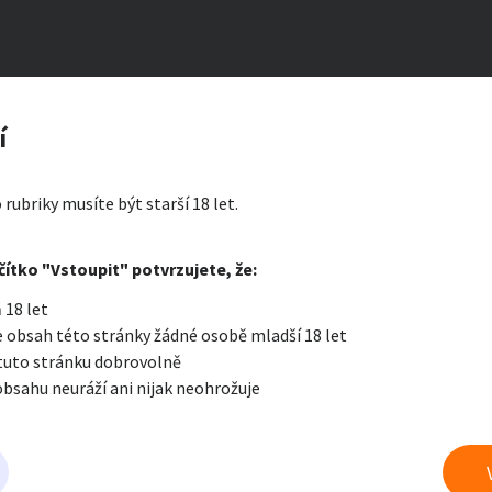
á sadistickou perverzní ženu
zerát
í
ty a bydlení
Seznamka
Erotik
 rubriky musíte být starší 18 let.
i zprávu
čítko "Vstoupit" potvrzujete, že:
Oblíbené
Zprávy
Přih
 18 let
je a nářadí
PC a elektro
Sport a h
 obsah této stránky žádné osobě mladší 18 let
 tuto stránku dobrovolně
obsahu neuráží ani nijak neohrožuje
 a doplňky
Kultura
Cestová
evšední sexuální praktiky
právu