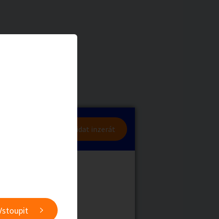
a
Zvířata
0
/
2000
Nahlásit
0
/
1000
lásit se
Přidat inzerát
obby
Sběratelství
ní
Ostatní
Vstoupit