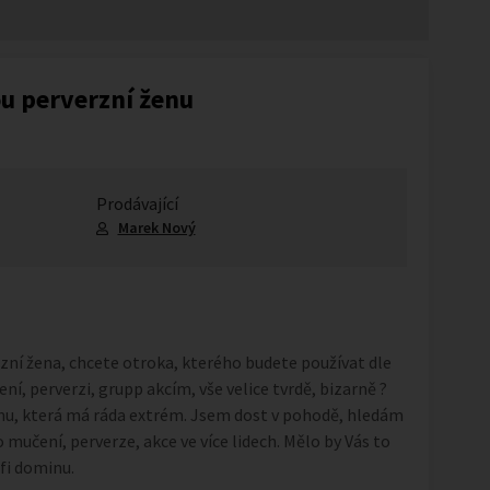
ou perverzní ženu
Prodávající
Marek Nový
rzní žena, chcete otroka, kterého budete používat dle
í, perverzi, grupp akcím, vše velice tvrdě, bizarně ?
u, která má ráda extrém. Jsem dost v pohodě, hledám
mučení, perverze, akce ve více lidech. Mělo by Vás to
fi dominu.