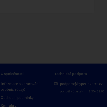
1
/
1
O společnosti
Technická podpora
Informace o zpracování
podpora@hyperinzerce.cz
osobních údajů
pondělí - čtvrtek
8:30 - 17:00
Obchodní podmínky
Kontakty