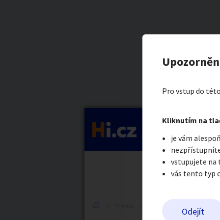
Kategorie
Otrok hled
Nahlásit in
Prodávající
Upozorněn
Marek Nový
Auto-moto
Reali
Pro vstup do této
Pošlete uživatel
Kliknutím na tla
Kategorie
je vám alespoň
Práce a služby
Stro
nezpřístupníte
vstupujete na
vás tento typ 
Dětské zboží
Móda
Erotika
Ostatní a související
N
Odejít
Odeslat z