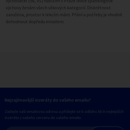
vychovatel (56, VŠ) nabízím v Praze lekce spankingové
výchovy ženám všech věkových kategorií. Diskrétnost
zaručena, prostor k lekcím mám. Přání a potřeby je vhodné
dohodnout dopředu emailem.
Nejzajímavější inzeráty do vašeho emailu?
Zadejte vaši emailovou adresu a přidejte se k odběru těch nejlepších
inzerátu z našeho serveru do vašeho emailu.