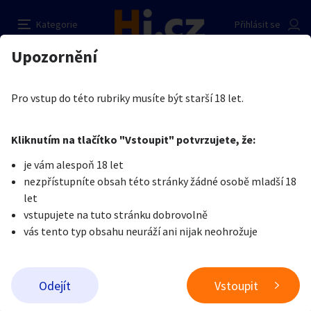
Spanking - výchovné lekce
Nahlásit inzerát
Kategorie
Přihlásit se
Auto-moto
Reality a bydlení
Seznamka
Prodávající
Upozornění
Erotika
Ostatní a související
Nevšední sexuální praktiky
Petr Vych
Erotika
Zvířata
Práce a služby
Je nám líto, ale tenhle inzerát již není aktuální.
Pro vstup do této rubriky musíte být starší 18 let.
Pošlete uživateli zprávu
0
/
1000
0
/
2000
Nahlásit
Kliknutím na tlačítko "Vstoupit" potvrzujete, že:
Stroje a nářadí
PC a elektro
Sport a hobby
je vám alespoň 18 let
nezpřístupníte obsah této stránky žádné osobě mladší 18
Sběratelství
Dětské zboží
Móda a doplňky
let
vstupujete na tuto stránku dobrovolně
vás tento typ obsahu neuráží ani nijak neohrožuje
Kultura
Cestování
Ostatní
Odeslat zprávu
Odejít
Vstoupit
Přidat inzerát