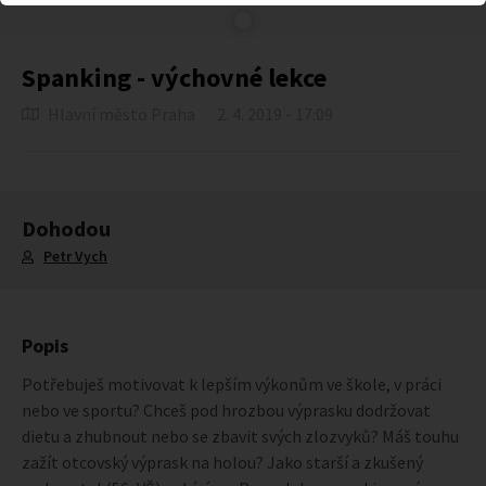
Spanking - výchovné lekce
Hlavní město Praha
2. 4. 2019 - 17:09
Dohodou
Petr Vych
Popis
Potřebuješ motivovat k lepším výkonům ve škole, v práci
nebo ve sportu? Chceš pod hrozbou výprasku dodržovat
dietu a zhubnout nebo se zbavit svých zlozvyků? Máš touhu
zažít otcovský výprask na holou? Jako starší a zkušený