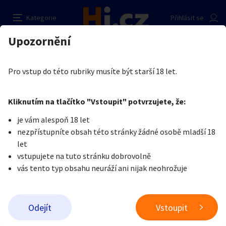
Vyprask Brno a okolí
Nahlásit inzerát
Kategorie
Přihlásit se
Auto-moto
Reality a bydlení
Seznamka
Kupující
Upozornění
Erotika
Ostatní a související
Nevšední sexuální praktiky
Peter Brush
Erotika
Zvířata
Práce a služby
Je nám líto, ale tenhle inzerát již není aktuální.
Pro vstup do této rubriky musíte být starší 18 let.
Pošlete uživateli zprávu
0
/
1000
0
/
2000
Nahlásit
Kliknutím na tlačítko "Vstoupit" potvrzujete, že:
Stroje a nářadí
PC a elektro
Sport a hobby
je vám alespoň 18 let
nezpřístupníte obsah této stránky žádné osobě mladší 18
Sběratelství
Dětské zboží
Móda a doplňky
let
vstupujete na tuto stránku dobrovolně
vás tento typ obsahu neuráží ani nijak neohrožuje
Kultura
Cestování
Ostatní
Odeslat zprávu
Odejít
Vstoupit
Přidat inzerát