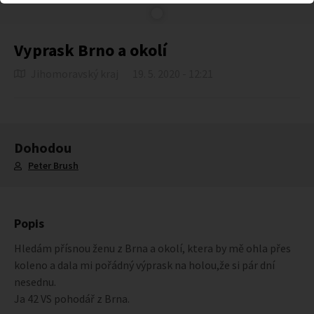
Vyprask Brno a okolí
Jihomoravský kraj
19. 5. 2020 - 12:21
Dohodou
Peter Brush
Popis
Hledám přísnou ženu z Brna a okolí, ktera by mě ohla přes
koleno a dala mi pořádný výprask na holou,že si pár dní
nesednu.
Ja 42 VS pohodář z Brna.