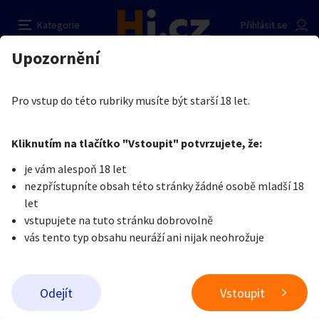
Dvě holky hledají
Nahlásit inzerát
Kategorie
Přihlásit se
Auto-moto
Reality a bydlení
Seznamka
Prodávající
Upozornění
Erotika
Ostatní a související
Nevšední sexuální praktiky
Dve holky
Erotika
Zvířata
Práce a služby
Je nám líto, ale tenhle inzerát již není aktuální.
Pro vstup do této rubriky musíte být starší 18 let.
Pošlete uživateli zprávu
0
/
1000
0
/
2000
Nahlásit
Kliknutím na tlačítko "Vstoupit" potvrzujete, že:
Stroje a nářadí
PC a elektro
Sport a hobby
je vám alespoň 18 let
nezpřístupníte obsah této stránky žádné osobě mladší 18
Sběratelství
Dětské zboží
Móda a doplňky
let
vstupujete na tuto stránku dobrovolně
vás tento typ obsahu neuráží ani nijak neohrožuje
Kultura
Cestování
Ostatní
Odeslat zprávu
Odejít
Vstoupit
Přidat inzerát