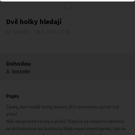
Dvě holky hledají
Celá ČR
28. 1. 2019 - 21:41
Dohodou
Dve holky
Popis
Čauky, dvě mladé holky kolem 20 ti pomohou splnit tvá
přání.
Máš nesplněné touhy a přání? Napiš a za finanční odměnu
se dohodneme na čemkoliv. Rády experimentujeme, tak se