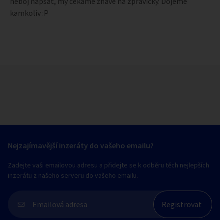
neboj napsat, my čekáme žhavé na zprávičky. Dojeme
kamkoliv :P
Nejzajímavější inzeráty do vašeho emailu?
Zadejte vaši emailovou adresu a přidejte se k odběru těch nejlepších
inzerátu z našeho serveru do vašeho emailu.