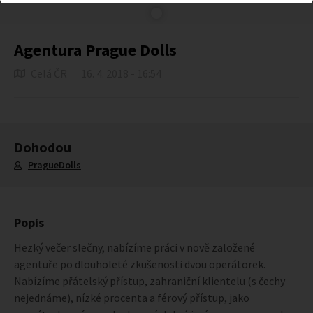
Agentura Prague Dolls
Celá ČR
16. 4. 2018 - 16:54
Dohodou
PragueDolls
Popis
Hezký večer slečny, nabízíme práci v nově založené
agentuře po dlouholeté zkušenosti dvou operátorek.
Nabízíme přátelský přístup, zahraniční klientelu (s čechy
nejednáme), nízké procenta a férový přístup, jako