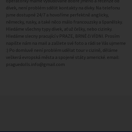
operátorky máme vybudované dobré jméno a recenze od
dívek, není problém sdělit kontakty na dívky. Na telefonu
jsme dostupné 24/7 a hovoříme perfektně anglicky,
německy, rusky, a také něco málo francouzsky a španělsky.
Hledáme všechny typy dívek, ať už češky, nebo cizinky.
Hledáme slecny pracující v PRAZE, BRNĚ či VÍDNI. Prosím
napište nám na mail a zašlete své foto a rádi se Vás ujmeme
:) Po domluvě není problém udělat tour v cizině, děláme
veškerá evropská města a spojené státy americké. email:
praguedolls.info@gmail.com