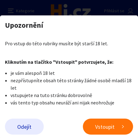
Agentura Prague Dolls
Nahlásit inzerát
Kategorie
Přihlásit se
Auto-moto
Reality a bydlení
Seznamka
Prodávající
Upozornění
Erotika
Ostatní a související
Nevšední sexuální praktiky
PragueDolls
Erotika
Zvířata
Práce a služby
Je nám líto, ale tenhle inzerát již není aktuální.
Pro vstup do této rubriky musíte být starší 18 let.
Pošlete uživateli zprávu
0
/
1000
0
/
2000
Nahlásit
Kliknutím na tlačítko "Vstoupit" potvrzujete, že:
Stroje a nářadí
PC a elektro
Sport a hobby
je vám alespoň 18 let
nezpřístupníte obsah této stránky žádné osobě mladší 18
Sběratelství
Dětské zboží
Móda a doplňky
let
vstupujete na tuto stránku dobrovolně
vás tento typ obsahu neuráží ani nijak neohrožuje
Kultura
Cestování
Ostatní
Odeslat zprávu
Odejít
Vstoupit
Přidat inzerát