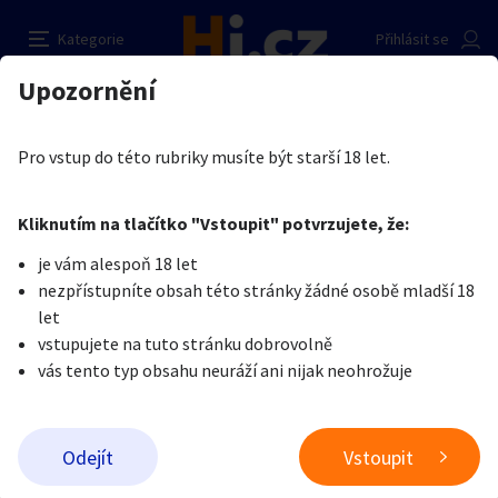
Hledám dívku ženu na občasný sex
Nahlásit inzerát
Kategorie
Přihlásit se
Auto-moto
Reality a bydlení
Seznamka
Prodávající
Upozornění
Erotika
Ostatní a související
Nevšední sexuální praktiky
tom som
Erotika
Zvířata
Práce a služby
Je nám líto, ale tenhle inzerát již není aktuální.
Pro vstup do této rubriky musíte být starší 18 let.
Pošlete uživateli zprávu
0
/
1000
0
/
2000
Nahlásit
Kliknutím na tlačítko "Vstoupit" potvrzujete, že:
Stroje a nářadí
PC a elektro
Sport a hobby
je vám alespoň 18 let
nezpřístupníte obsah této stránky žádné osobě mladší 18
Sběratelství
Dětské zboží
Móda a doplňky
let
vstupujete na tuto stránku dobrovolně
vás tento typ obsahu neuráží ani nijak neohrožuje
Kultura
Cestování
Ostatní
Odeslat zprávu
Odejít
Vstoupit
Přidat inzerát