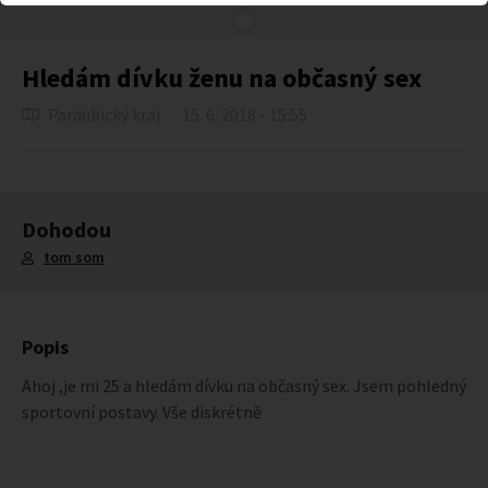
Hledám dívku ženu na občasný sex
Pardubický kraj
15. 6. 2018 - 15:55
Dohodou
tom som
Popis
Ahoj ,je mi 25 a hledám dívku na občasný sex. Jsem pohledný
sportovní postavy. Vše diskrétně