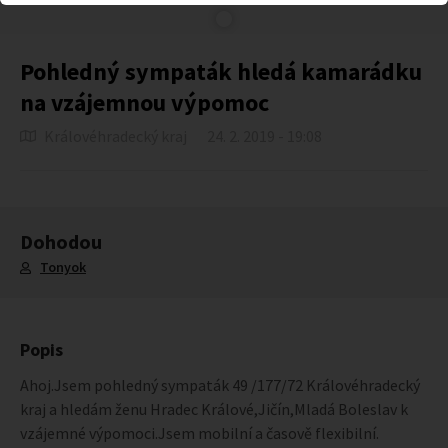
Pohledný sympaták hledá kamarádku
na vzájemnou výpomoc
Královéhradecký kraj
24. 2. 2019 - 19:08
Dohodou
Tonyok
Popis
Ahoj.Jsem pohledný sympaták 49 /177/72 Královéhradecký
kraj a hledám ženu Hradec Králové,Jičín,Mladá Boleslav k
vzájemné výpomoci.Jsem mobilní a časově flexibilní.