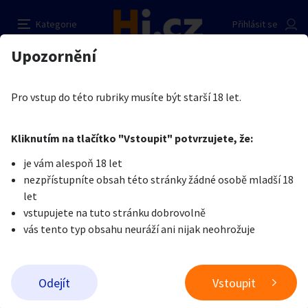
Pohledný sympaták hledá kamarádku na
Nahlásit inzerát
Kategorie
Přihlásit se
vzájemnou výpomoc
Auto-moto
Reality a bydlení
Seznamka
Upozornění
Erotika
Ostatní a související
Nevšední sexuální praktiky
Kupující
Erotika
Zvířata
Práce a služby
Tonyok
Je nám líto, ale tenhle inzerát již není aktuální.
Pro vstup do této rubriky musíte být starší 18 let.
0
/
2000
Pošlete uživateli zprávu
0
/
1000
Nahlásit
Kliknutím na tlačítko "Vstoupit" potvrzujete, že:
Stroje a nářadí
PC a elektro
Sport a hobby
je vám alespoň 18 let
nezpřístupníte obsah této stránky žádné osobě mladší 18
Sběratelství
Dětské zboží
Móda a doplňky
let
vstupujete na tuto stránku dobrovolně
vás tento typ obsahu neuráží ani nijak neohrožuje
Kultura
Cestování
Ostatní
Odeslat zprávu
Odejít
Vstoupit
Přidat inzerát