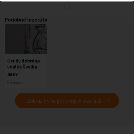
Podobné inzeráty
Osudy dobrého
vojáka Švejka
40 Kč
Řevničov
Zobrazit více podobných inzerátů