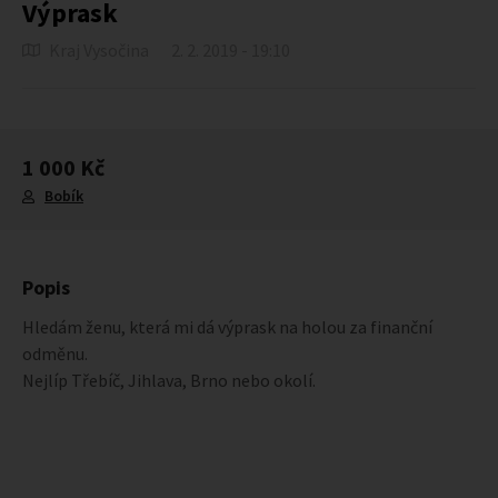
Výprask
Kraj Vysočina
2. 2. 2019 - 19:10
1 000 Kč
Bobík
Popis
Hledám ženu, která mi dá výprask na holou za finanční
odměnu.
Nejlíp Třebíč, Jihlava, Brno nebo okolí.