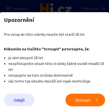
Výprask
Nahlásit inzerát
Kategorie
Přihlásit se
Auto-moto
Reality a bydlení
Seznamka
Kupující
Upozornění
Erotika
Ostatní a související
Nevšední sexuální praktiky
Bobík
Erotika
Zvířata
Práce a služby
Je nám líto, ale tenhle inzerát již není aktuální.
Pro vstup do této rubriky musíte být starší 18 let.
Pošlete uživateli zprávu
0
/
1000
0
/
2000
Nahlásit
Kliknutím na tlačítko "Vstoupit" potvrzujete, že:
Stroje a nářadí
PC a elektro
Sport a hobby
je vám alespoň 18 let
nezpřístupníte obsah této stránky žádné osobě mladší 18
Sběratelství
Dětské zboží
Móda a doplňky
let
vstupujete na tuto stránku dobrovolně
vás tento typ obsahu neuráží ani nijak neohrožuje
Kultura
Cestování
Ostatní
Odeslat zprávu
Odejít
Vstoupit
Přidat inzerát