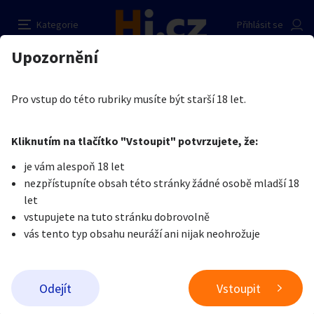
Jsem sám
Nahlásit inzerát
Kategorie
Přihlásit se
Auto-moto
Reality a bydlení
Seznamka
Kupující
Upozornění
Erotika
Ostatní a související
Nevšední sexuální praktiky
Patrik Holub
Erotika
Zvířata
Práce a služby
Je nám líto, ale tenhle inzerát již není aktuální.
Pro vstup do této rubriky musíte být starší 18 let.
Pošlete uživateli zprávu
0
/
1000
0
/
2000
Nahlásit
Kliknutím na tlačítko "Vstoupit" potvrzujete, že:
Stroje a nářadí
PC a elektro
Sport a hobby
je vám alespoň 18 let
nezpřístupníte obsah této stránky žádné osobě mladší 18
Sběratelství
Dětské zboží
Móda a doplňky
let
vstupujete na tuto stránku dobrovolně
vás tento typ obsahu neuráží ani nijak neohrožuje
Kultura
Cestování
Ostatní
Odeslat zprávu
Odejít
Vstoupit
Přidat inzerát