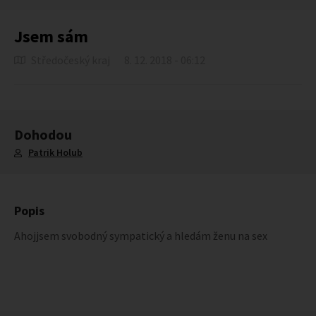
Jsem sám
Středočeský kraj
8. 12. 2018 - 06:12
Dohodou
Patrik Holub
Popis
Ahojjsem svobodný sympatický a hledám ženu na sex