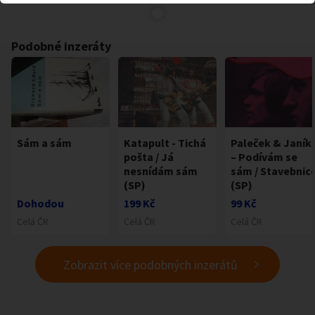
Podobné inzeráty
Sám a sám
Katapult - Tichá
Paleček & Janík
pošta / Já
– Podívám se
nesnídám sám
sám / Stavebnic
(SP)
(SP)
Dohodou
199 Kč
99 Kč
Celá ČR
Celá ČR
Celá ČR
Zobrazit více podobných inzerátů