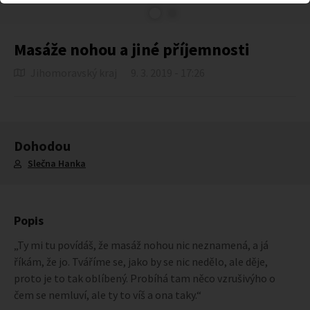
Masáže nohou a jiné příjemnosti
Jihomoravský kraj
9. 3. 2019 - 17:26
Dohodou
Slečna Hanka
Popis
„Ty mi tu povídáš, že masáž nohou nic neznamená, a já
říkám, že jo. Tváříme se, jako by se nic nedělo, ale děje,
proto je to tak oblíbený. Probíhá tam něco vzrušivýho o
čem se nemluví, ale ty to víš a ona taky.“