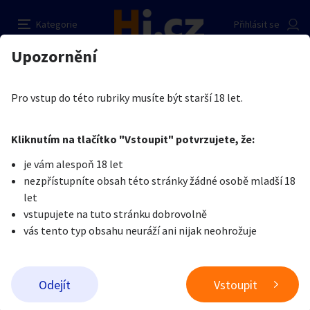
Masáže nohou a jiné příjemnosti
Nahlásit inzerát
Kategorie
Přihlásit se
Auto-moto
Reality a bydlení
Seznamka
Kupující
Upozornění
Erotika
Ostatní a související
Nevšední sexuální praktiky
Slečna Hanka
Erotika
Zvířata
Práce a služby
Je nám líto, ale tenhle inzerát již není aktuální.
Pro vstup do této rubriky musíte být starší 18 let.
Pošlete uživateli zprávu
0
/
1000
0
/
2000
Nahlásit
Kliknutím na tlačítko "Vstoupit" potvrzujete, že:
Stroje a nářadí
PC a elektro
Sport a hobby
je vám alespoň 18 let
nezpřístupníte obsah této stránky žádné osobě mladší 18
Sběratelství
Dětské zboží
Móda a doplňky
let
vstupujete na tuto stránku dobrovolně
vás tento typ obsahu neuráží ani nijak neohrožuje
Kultura
Cestování
Ostatní
Odeslat zprávu
Odejít
Vstoupit
Přidat inzerát