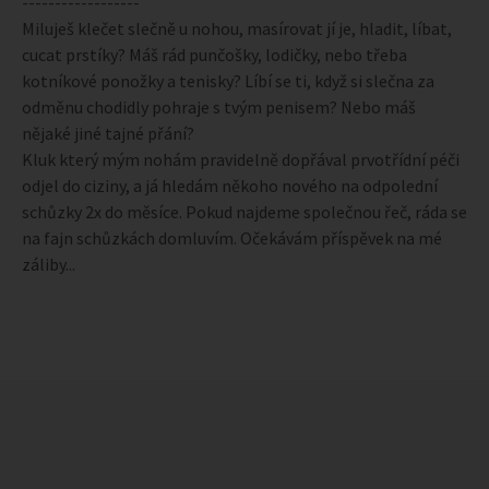
------------------
Miluješ klečet slečně u nohou, masírovat jí je, hladit, líbat,
cucat prstíky? Máš rád punčošky, lodičky, nebo třeba
kotníkové ponožky a tenisky? Líbí se ti, když si slečna za
odměnu chodidly pohraje s tvým penisem? Nebo máš
nějaké jiné tajné přání?
Kluk který mým nohám pravidelně dopřával prvotřídní péči
odjel do ciziny, a já hledám někoho nového na odpolední
schůzky 2x do měsíce. Pokud najdeme společnou řeč, ráda se
na fajn schůzkách domluvím. Očekávám příspěvek na mé
záliby...