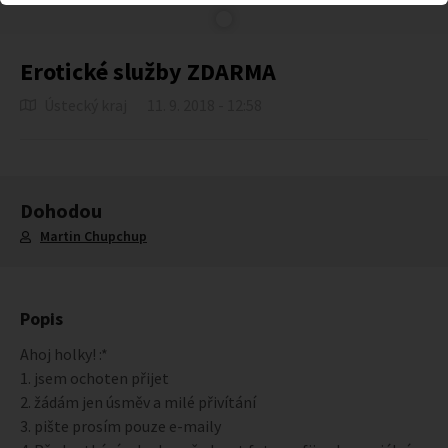
Erotické služby ZDARMA
Ústecký kraj
11. 9. 2018 - 12:58
Dohodou
Martin Chupchup
Popis
Ahoj holky! :*
1. jsem ochoten přijet
2. žádám jen úsměv a milé přivítání
3. pište prosím pouze e-maily