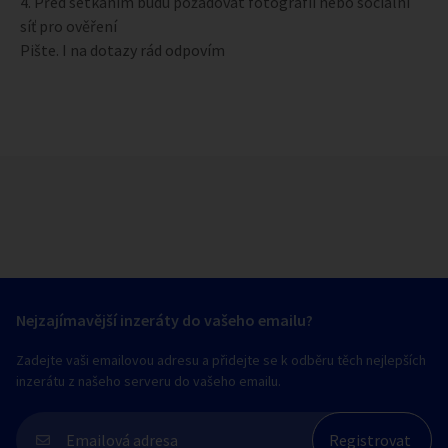
4. Před setkáním budu požadovat fotografii nebo sociální
síť pro ověření
Pište. I na dotazy rád odpovím
Nejzajímavější inzeráty do vašeho emailu?
Zadejte vaši emailovou adresu a přidejte se k odběru těch nejlepších
inzerátu z našeho serveru do vašeho emailu.