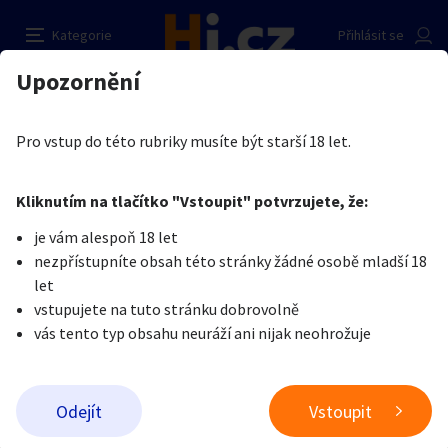
Erotické služby ZDARMA
Nahlásit inzerát
Kategorie
Přihlásit se
Auto-moto
Reality a bydlení
Seznamka
Prodávající
Upozornění
Erotika
Ostatní a související
Nevšední sexuální praktiky
Martin Chupchup
Erotika
Zvířata
Práce a služby
Je nám líto, ale tenhle inzerát již není aktuální.
Pro vstup do této rubriky musíte být starší 18 let.
Pošlete uživateli zprávu
0
/
1000
0
/
2000
Nahlásit
Kliknutím na tlačítko "Vstoupit" potvrzujete, že:
Stroje a nářadí
PC a elektro
Sport a hobby
je vám alespoň 18 let
nezpřístupníte obsah této stránky žádné osobě mladší 18
Sběratelství
Dětské zboží
Móda a doplňky
let
vstupujete na tuto stránku dobrovolně
vás tento typ obsahu neuráží ani nijak neohrožuje
Kultura
Cestování
Ostatní
Odeslat zprávu
Odejít
Vstoupit
Přidat inzerát