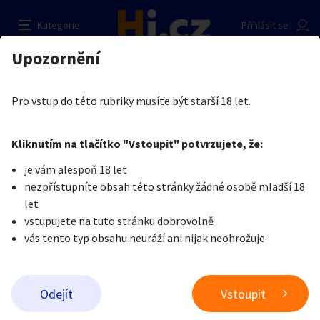
Lízání po velké, pro amaterku
Nahlásit inzerát
Kategorie
Přihlásit se
Auto-moto
Reality a bydlení
Seznamka
Kupující
Upozornění
Erotika
Ostatní a související
Nevšední sexuální praktiky
Bal Dur
Erotika
Zvířata
Práce a služby
Je nám líto, ale tenhle inzerát již není aktuální.
Pro vstup do této rubriky musíte být starší 18 let.
Pošlete uživateli zprávu
0
/
1000
0
/
2000
Nahlásit
Kliknutím na tlačítko "Vstoupit" potvrzujete, že:
Stroje a nářadí
PC a elektro
Sport a hobby
je vám alespoň 18 let
nezpřístupníte obsah této stránky žádné osobě mladší 18
Sběratelství
Dětské zboží
Móda a doplňky
let
vstupujete na tuto stránku dobrovolně
vás tento typ obsahu neuráží ani nijak neohrožuje
Kultura
Cestování
Ostatní
Odeslat zprávu
Odejít
Vstoupit
Přidat inzerát