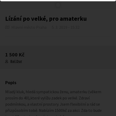
Lízání po velké, pro amaterku
Hlavní město Praha
5. 3. 2019 - 15:32
1 500 Kč
Bal Dur
Popis
Mladý kluk, hledá sympatickou ženu, amaterku (věkem
prosím do 40),které vylížu zadek po velké. Zdraví
podmínkou, a vlastní prostory. Jsem flexibilní a rád se
přizpůsobím tobě. Nabízím 1500kč za akci. Zda to bude