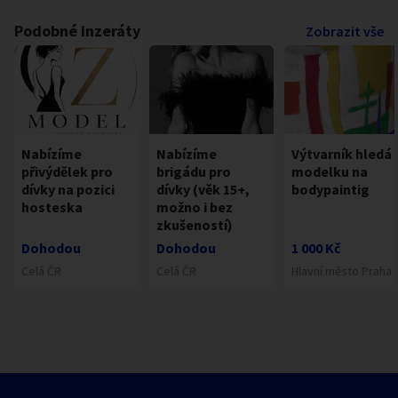
Podobné inzeráty
Zobrazit vše
Nabízíme
Nabízíme
Výtvarník hledá
přivýdělek pro
brigádu pro
modelku na
dívky na pozici
dívky (věk 15+,
bodypaintig
hosteska
možno i bez
zkušeností)
Dohodou
Dohodou
1 000 Kč
Celá ČR
Celá ČR
Hlavní město Praha