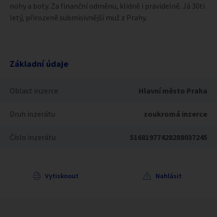
nohy a boty. Za finanční odměnu, klidně i pravidelně. Já 30ti
letý, přirozeně submisivnější muž z Prahy.
Základní údaje
Oblast inzerce
Hlavní město Praha
Druh inzerátu
soukromá inzerce
Číslo inzerátu
51681977428288037245
Vytisknout
Nahlásit