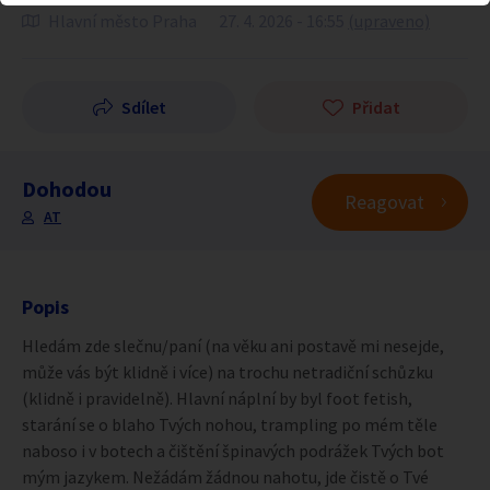
Hlavní město Praha
27. 4. 2026 - 16:55
(upraveno)
Sdílet
Přidat
Dohodou
Reagovat
AT
Popis
Hledám zde slečnu/paní (na věku ani postavě mi nesejde,
může vás být klidně i více) na trochu netradiční schůzku
(klidně i pravidelně). Hlavní náplní by byl foot fetish,
starání se o blaho Tvých nohou, trampling po mém těle
naboso i v botech a čištění špinavých podrážek Tvých bot
mým jazykem. Nežádám žádnou nahotu, jde čistě o Tvé