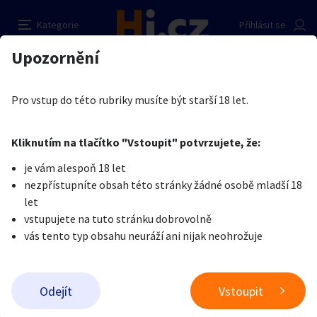
Přivýdělek pro dívku
Nahlásit inzerát
Kategorie
Přihlásit se
Auto-moto
Reality a bydlení
Seznamka
Kupující
Upozornění
Erotika
Ostatní a související
Nevšední sexuální praktiky
AT
Sdílet na Facebooku
Erotika
Zvířata
Práce a služby
Pro vstup do této rubriky musíte být starší 18 let.
Pošlete uživateli zprávu
0
/
1000
0
/
2000
Nahlásit
Kliknutím na tlačítko "Vstoupit" potvrzujete, že:
Stroje a nářadí
PC a elektro
Sport a hobby
je vám alespoň 18 let
nezpřístupníte obsah této stránky žádné osobě mladší 18
Sběratelství
Dětské zboží
Móda a doplňky
let
vstupujete na tuto stránku dobrovolně
vás tento typ obsahu neuráží ani nijak neohrožuje
Kultura
Cestování
Ostatní
Odeslat zprávu
Odejít
Vstoupit
Přivýdělek pro dívku
Přidat inzerát