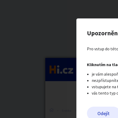
Kategorie
Perverzní 
Nahlásit in
Kupující
Upozorněn
Vas Sub
Auto-moto
Reali
Pro vstup do této
Pošlete uživatel
Kliknutím na tla
Kategorie
je vám alespoň
Práce a služby
Stro
nezpřístupníte
vstupujete na
vás tento typ 
Dětské zboží
Móda
Erotika
Ostatní a související
N
Odejít
Odeslat z