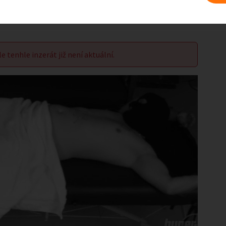
le tenhle inzerát již není aktuální.