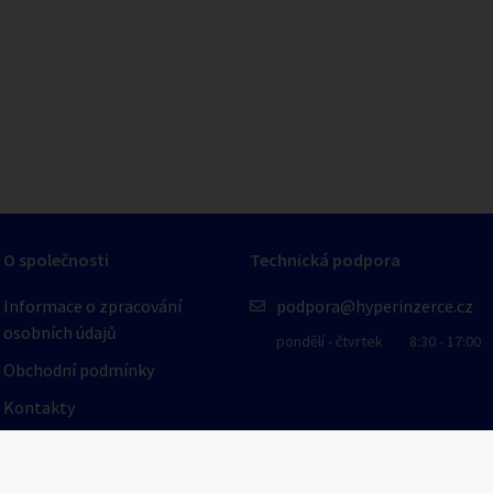
1
/
1
O společnosti
Technická podpora
Informace o zpracování
podpora@hyperinzerce.cz
osobních údajů
pondělí - čtvrtek
8:30 - 17:00
Obchodní podmínky
Kontakty