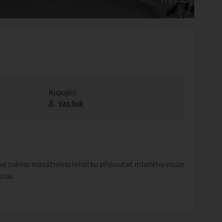
Kupující
Vas Sub
 ke svému masážnímu lehátku připoutat mladého muže
stav.