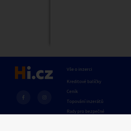
Náhledy
Vše o inzerci
Kreditové balíčky
Ceník
Topování inzerátů
Rady pro bezpečné
obchodování
AI