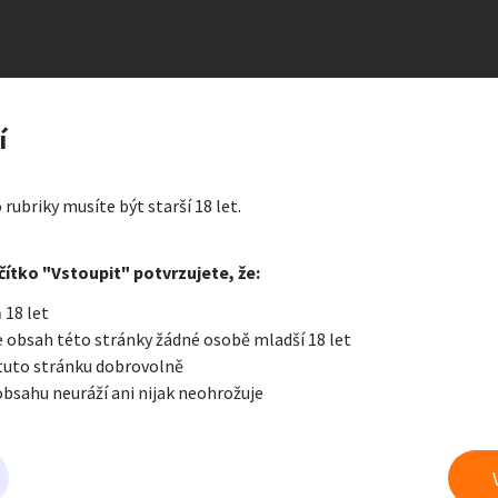
masérka
zerát
í
ty a bydlení
Seznamka
Erotik
 rubriky musíte být starší 18 let.
i zprávu
čítko "Vstoupit" potvrzujete, že:
Oblíbené
Zprávy
Přih
 18 let
je a nářadí
PC a elektro
Sport a h
 obsah této stránky žádné osobě mladší 18 let
 tuto stránku dobrovolně
obsahu neuráží ani nijak neohrožuje
 a doplňky
Kultura
Cestová
evšední sexuální praktiky
právu