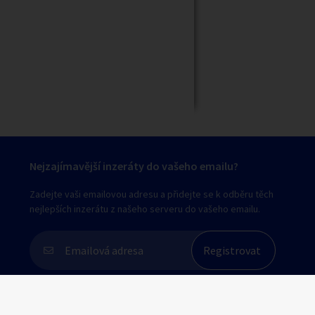
Zavřít
Nejzajímavější inzeráty do vašeho emailu?
Zadejte vaši emailovou adresu a přidejte se k odběru těch
nejlepších inzerátu z našeho serveru do vašeho emailu.
Souhlasím s
personalizací nabídek, zasíláním
marketingových materiálů a upozornění
.