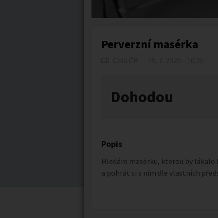
Perverzní masérka
Celá ČR
19. 7. 2020 - 10:25
Dohodou
Popis
Hledám masérku, kterou by lákalo
a pohrát si s ním dle vlastních před