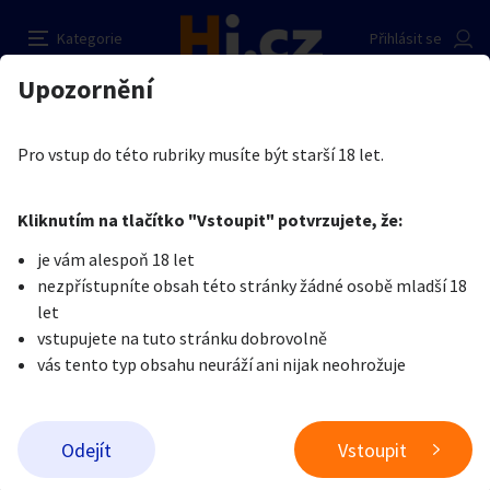
MoneySlave
Nahlásit inzerát
Kategorie
Přihlásit se
Auto-moto
Reality a bydlení
Seznamka
Prodávající
Upozornění
Erotika
Ostatní a související
Nevšední sexuální praktiky
Madam Loa
Erotika
Zvířata
Práce a služby
Je nám líto, ale tenhle inzerát již není aktuální.
Pro vstup do této rubriky musíte být starší 18 let.
Pošlete uživateli zprávu
0
/
1000
0
/
2000
Nahlásit
Kliknutím na tlačítko "Vstoupit" potvrzujete, že:
Stroje a nářadí
PC a elektro
Sport a hobby
je vám alespoň 18 let
nezpřístupníte obsah této stránky žádné osobě mladší 18
Sběratelství
Dětské zboží
Móda a doplňky
let
vstupujete na tuto stránku dobrovolně
vás tento typ obsahu neuráží ani nijak neohrožuje
Kultura
Cestování
Ostatní
Odeslat zprávu
Odejít
Vstoupit
Přidat inzerát