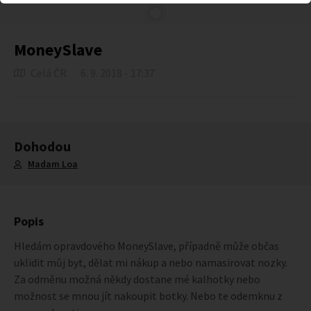
MoneySlave
Celá ČR
6. 9. 2018 - 17:37
Dohodou
Madam Loa
Popis
Hledám opravdového MoneySlave, případně může občas
uklidit můj byt, dělat mi nákup a nebo namasirovat nozky.
Za odměnu možná někdy dostane mé kalhotky nebo
možnost se mnou jít nakoupit botky. Nebo te odemknu z