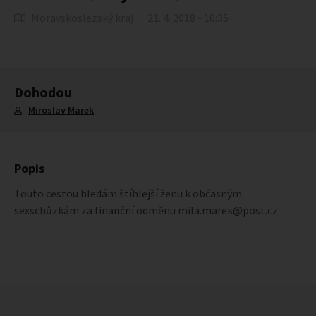
Moravskoslezský kraj
21. 4. 2018 - 10:35
Dohodou
Miroslav Marek
Popis
Touto cestou hledám štíhlejší ženu k občasným
sexschůzkám za finanční odměnu mila.marek@post.cz