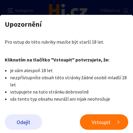
Ženu k občasným schůzkám
Nahlásit inzerát
Kategorie
Přihlásit se
Auto-moto
Reality a bydlení
Seznamka
Kupující
Upozornění
Erotika
Ostatní a související
Nevšední sexuální praktiky
Miroslav Marek
Erotika
Zvířata
Práce a služby
Je nám líto, ale tenhle inzerát již není aktuální.
Pro vstup do této rubriky musíte být starší 18 let.
Pošlete uživateli zprávu
0
/
1000
0
/
2000
Nahlásit
Kliknutím na tlačítko "Vstoupit" potvrzujete, že:
Stroje a nářadí
PC a elektro
Sport a hobby
je vám alespoň 18 let
nezpřístupníte obsah této stránky žádné osobě mladší 18
Sběratelství
Dětské zboží
Móda a doplňky
let
vstupujete na tuto stránku dobrovolně
vás tento typ obsahu neuráží ani nijak neohrožuje
Kultura
Cestování
Ostatní
Odeslat zprávu
Odejít
Vstoupit
Přidat inzerát