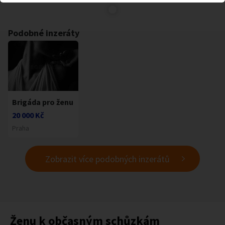
Podobné inzeráty
Brigáda pro ženu
20 000 Kč
Praha
Zobrazit více podobných inzerátů
Ženu k občasným schůzkám