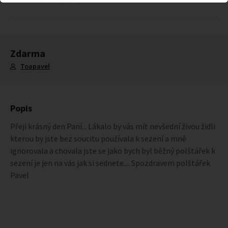
Zdarma
Toapavel
Popis
Přeji krásný den Paní... Lákalo by vás mít nevšední živou židli
kterou by jste bez soucitu používala k sezení a mně
ignorovala a chovala jste se jako bych byl běžný polštářek k
sezení je jen na vás jak si sednete.... Spozdravem polštářek
Pavel