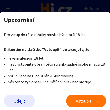
Živá židle třeba i na home office
Nahlásit inzerát
Kategorie
Přihlásit se
Auto-moto
Reality a bydlení
Seznamka
Prodávající
Upozornění
Erotika
Ostatní a související
Nevšední sexuální praktiky
Toapavel
Erotika
Zvířata
Práce a služby
Je nám líto, ale tenhle inzerát již není aktuální.
Pro vstup do této rubriky musíte být starší 18 let.
Pošlete uživateli zprávu
0
/
1000
0
/
2000
Nahlásit
Kliknutím na tlačítko "Vstoupit" potvrzujete, že:
Stroje a nářadí
PC a elektro
Sport a hobby
je vám alespoň 18 let
nezpřístupníte obsah této stránky žádné osobě mladší 18
Sběratelství
Dětské zboží
Móda a doplňky
let
vstupujete na tuto stránku dobrovolně
vás tento typ obsahu neuráží ani nijak neohrožuje
Kultura
Cestování
Ostatní
Odeslat zprávu
Živá židle třeba i na home office
Odejít
Vstoupit
Přidat inzerát
Středočeský kraj
9. 2. 2026 - 17:57