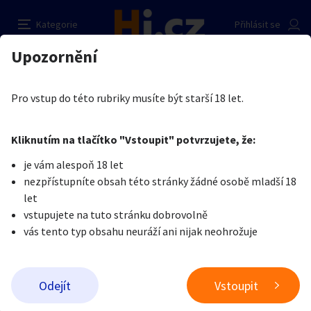
hleda se domina
Nahlásit inzerát
Kategorie
Přihlásit se
Auto-moto
Reality a bydlení
Seznamka
Kupující
Upozornění
Erotika
Ostatní a související
Nevšední sexuální praktiky
Martas
Erotika
Zvířata
Práce a služby
Je nám líto, ale tenhle inzerát již není aktuální.
Pro vstup do této rubriky musíte být starší 18 let.
Pošlete uživateli zprávu
0
/
1000
0
/
2000
Nahlásit
Kliknutím na tlačítko "Vstoupit" potvrzujete, že:
Stroje a nářadí
PC a elektro
Sport a hobby
je vám alespoň 18 let
nezpřístupníte obsah této stránky žádné osobě mladší 18
Sběratelství
Dětské zboží
Móda a doplňky
let
vstupujete na tuto stránku dobrovolně
vás tento typ obsahu neuráží ani nijak neohrožuje
Kultura
Cestování
Ostatní
Odeslat zprávu
Odejít
Vstoupit
Přidat inzerát