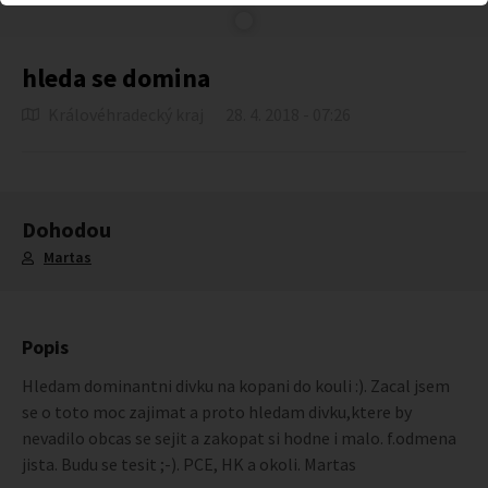
hleda se domina
Královéhradecký kraj
28. 4. 2018 - 07:26
Dohodou
Martas
Popis
Hledam dominantni divku na kopani do kouli :). Zacal jsem
se o toto moc zajimat a proto hledam divku,ktere by
nevadilo obcas se sejit a zakopat si hodne i malo. f.odmena
jista. Budu se tesit ;-). PCE, HK a okoli. Martas