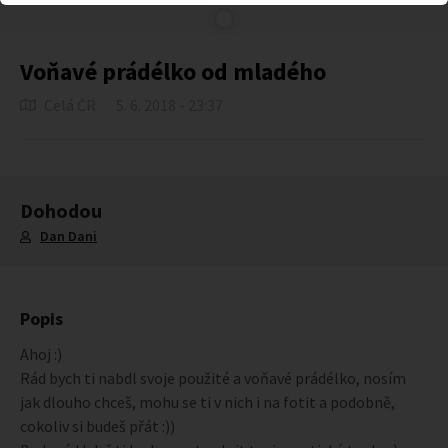
Voňavé prádélko od mladého
Celá ČR
5. 6. 2018 - 23:37
Dohodou
Dan Dani
Popis
Ahoj :)
Rád bych ti nabdl svoje použité a voňavé prádélko, nosím
jak dlouho chceš, mohu se ti v nich i na fotit a podobně,
cokoliv si budeš přát :))