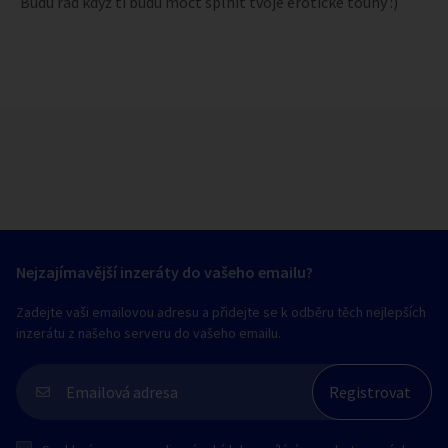
Budu rád když ti budu moct splnit tvoje erotické touhy :)
Nejzajímavější inzeráty do vašeho emailu?
Zadejte vaši emailovou adresu a přidejte se k odběru těch nejlepších
inzerátu z našeho serveru do vašeho emailu.