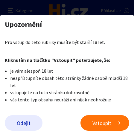
Voňavé prádélko od mladého
Nahlásit inzerát
Kategorie
Přihlásit se
Auto-moto
Reality a bydlení
Seznamka
Prodávající
Upozornění
Erotika
Erotické zboží
Obnošené prádlo a jiné fetiše
Dan Dani
Erotika
Zvířata
Práce a služby
Je nám líto, ale tenhle inzerát již není aktuální.
Pro vstup do této rubriky musíte být starší 18 let.
Pošlete uživateli zprávu
0
/
1000
0
/
2000
Nahlásit
Kliknutím na tlačítko "Vstoupit" potvrzujete, že:
Stroje a nářadí
PC a elektro
Sport a hobby
je vám alespoň 18 let
nezpřístupníte obsah této stránky žádné osobě mladší 18
Sběratelství
Dětské zboží
Móda a doplňky
let
vstupujete na tuto stránku dobrovolně
vás tento typ obsahu neuráží ani nijak neohrožuje
Kultura
Cestování
Ostatní
Odeslat zprávu
Odejít
Vstoupit
Přidat inzerát