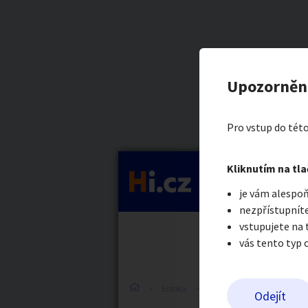
Kategorie
Nabídka no
Nahlásit in
Prodávající
Upozorněn
Deniska Slun
Auto-moto
Reali
Pro vstup do této
Pošlete uživatel
Kliknutím na tla
Kategorie
je vám alespoň
Práce a služby
Stro
nezpřístupníte
vstupujete na
vás tento typ 
Dětské zboží
Móda
Erotika
Erotické zboží
Obnošené
Odejít
Odeslat z