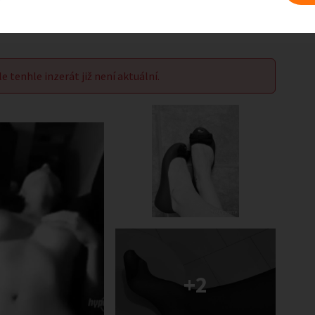
le tenhle inzerát již není aktuální.
+2