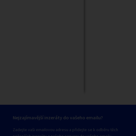
Zavřít
Nejzajímavější inzeráty do vašeho emailu?
Zadejte vaši emailovou adresu a přidejte se k odběru těch