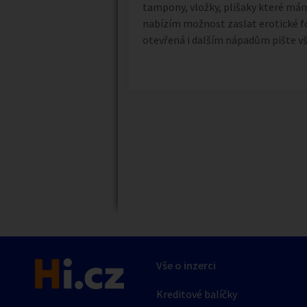
tampony, vložky, plišaky které mám o
nabízím možnost zaslat erotické fo
otevřená i dalším nápadům pište vš
Náhledy
Vše o inzerci
Kreditové balíčky