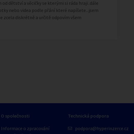
d dětství a věcičky se kterými si ráda hraji..dále
tky nebo videa podle přání které napíšete...jsem
e zcela diskrétně a určitě odpovím všem
1
/
5
O společnosti
Technická podpora
Informace o zpracování
podpora@hyperinzerce.cz