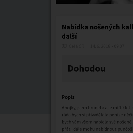
Nabídka nošených kalh
další
Celá ČR
14. 6. 2018 - 09:07
Dohodou
Popis
Ahojky, jsem bruneta a je mi 19 let
ráda bych si přivydělala peníze něčí
bych vám všem nabídla své nošené 
přát...dále mohu nabídnout punčošky