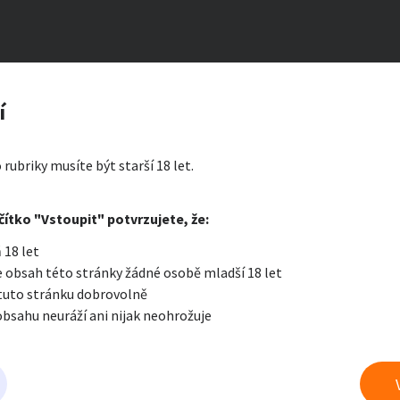
šených kalhotek, punčošek, erotické fotky
zerát
í
ičko
ty a bydlení
Seznamka
Erotik
 rubriky musíte být starší 18 let.
i zprávu
čítko "Vstoupit" potvrzujete, že:
Oblíbené
Zprávy
Přih
 18 let
je a nářadí
PC a elektro
Sport a h
 obsah této stránky žádné osobě mladší 18 let
 tuto stránku dobrovolně
obsahu neuráží ani nijak neohrožuje
 a doplňky
Kultura
Cestová
 prádlo a jiné fetiše
právu