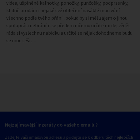
videa, ušpiněné kalhotky, ponožky, punčošky, podprsenky,
klidně prodám i nějaké své oblečení nasáklé mou vůní
všechno podle tvého přání...pokud by si měl zájem o jinou
spolupráci nebráním se předem ničemu určitě mi dej vědět
ráda si vyslechnu nabídku a určitě se nějak dohodneme budu
se moc těšit....
Nejzajímavější inzeráty do vašeho emailu?
Zadejte vaši emailovou adresu a přidejte se k odběru těch nejlepších