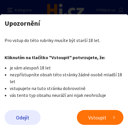
Nabízím foto, video, obnošené prádelko a další
Nahlásit inzerát
Kategorie
Přihlásit se
Auto-moto
Reality a bydlení
Seznamka
Prodávající
Upozornění
Erotika
Erotické zboží
Obnošené prádlo a jiné fetiše
Hana Dvořáková
Erotika
Zvířata
Práce a služby
Je nám líto, ale tenhle inzerát již není aktuální.
Pro vstup do této rubriky musíte být starší 18 let.
Pošlete uživateli zprávu
0
/
1000
0
/
2000
Nahlásit
Kliknutím na tlačítko "Vstoupit" potvrzujete, že:
Stroje a nářadí
PC a elektro
Sport a hobby
je vám alespoň 18 let
nezpřístupníte obsah této stránky žádné osobě mladší 18
Sběratelství
Dětské zboží
Móda a doplňky
let
vstupujete na tuto stránku dobrovolně
vás tento typ obsahu neuráží ani nijak neohrožuje
Kultura
Cestování
Ostatní
Odeslat zprávu
Odejít
Vstoupit
Přidat inzerát