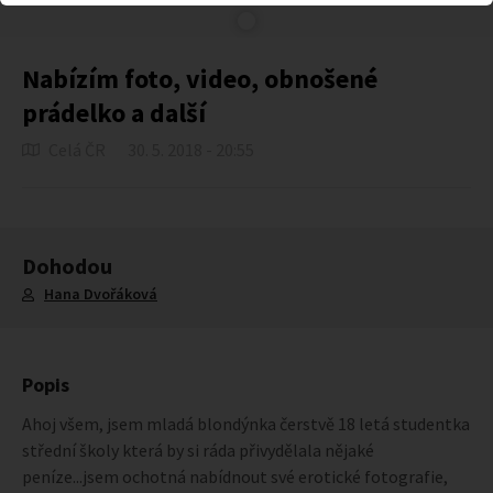
Nabízím foto, video, obnošené
prádelko a další
Celá ČR
30. 5. 2018 - 20:55
Dohodou
Hana Dvořáková
Popis
Ahoj všem, jsem mladá blondýnka čerstvě 18 letá studentka
střední školy která by si ráda přivydělala nějaké
peníze...jsem ochotná nabídnout své erotické fotografie,