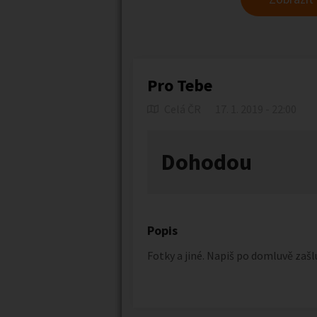
Pro Tebe
Celá ČR
17. 1. 2019 - 22:00
Dohodou
Popis
Fotky a jiné. Napiš po domluvě zašl