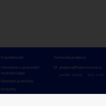
1
/
1
O společnosti
Technická podpora
Informace o zpracování
podpora@hyperinzerce.cz
osobních údajů
pondělí - čtvrtek
8:30 - 17:00
Obchodní podmínky
Kontakty