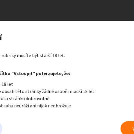
zerát
í
ty a bydlení
Seznamka
Erotik
 rubriky musíte být starší 18 let.
i zprávu
čítko "Vstoupit" potvrzujete, že:
Oblíbené
Zprávy
Přih
 18 let
je a nářadí
PC a elektro
Sport a h
 obsah této stránky žádné osobě mladší 18 let
 tuto stránku dobrovolně
obsahu neuráží ani nijak neohrožuje
 a doplňky
Kultura
Cestová
 prádlo a jiné fetiše
právu