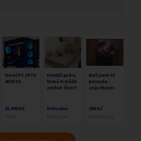
Herní PC (RTX
Hledáš práci,
Než jsem tě
4070 ti)
která ti může
poznala -
změnit život?
Jojo Moyes
41 990 Kč
Dohodou
200 Kč
Libeň
Brno-sever
Plzeňský kraj
 více podobných inzerátů