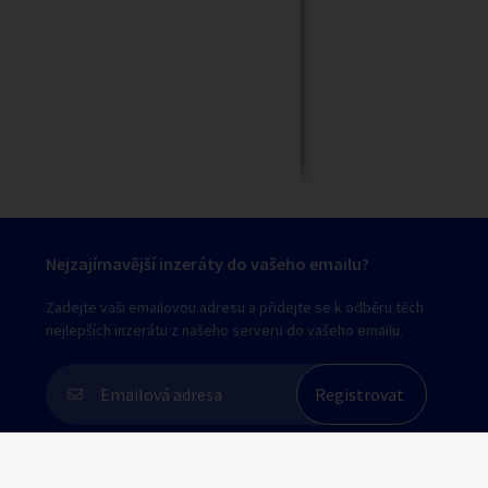
Zavřít
Nejzajímavější inzeráty do vašeho emailu?
Zadejte vaši emailovou adresu a přidejte se k odběru těch
nejlepších inzerátu z našeho serveru do vašeho emailu.
Souhlasím s
personalizací nabídek, zasíláním
marketingových materiálů a upozornění
.