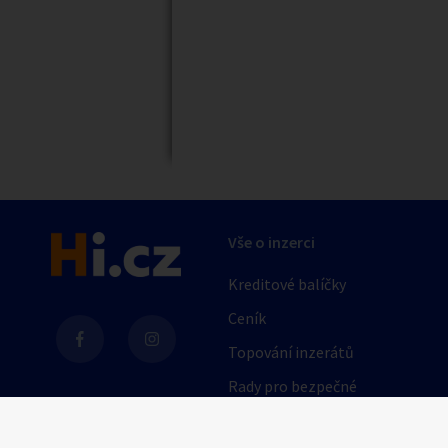
Náhledy
Vše o inzerci
Kreditové balíčky
Ceník
Topování inzerátů
Rady pro bezpečné
obchodování
AI