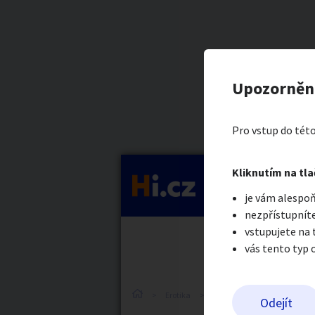
Kategorie
Pro Tebe
Nahlásit in
Prodávající
Upozorněn
Alexor
Auto-moto
Reali
Pro vstup do této
Pošlete uživatel
Kliknutím na tla
Kategorie
je vám alespoň
Práce a služby
Stro
nezpřístupníte
vstupujete na
vás tento typ 
Dětské zboží
Móda
Erotika
Erotické zboží
Obnošené
Odejít
Odeslat z