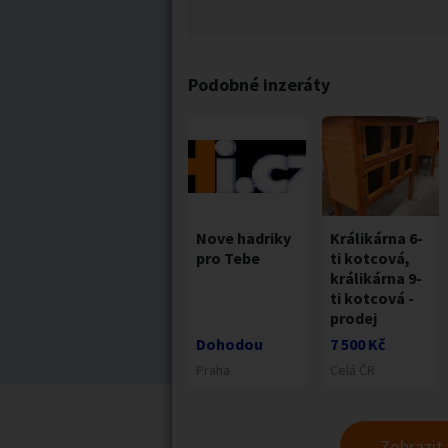
Podobné inzeráty
Nove hadriky
Králikárna 6-
pro Tebe
ti kotcová,
králikárna 9-
ti kotcová -
prodej
Dohodou
7 500 Kč
Praha
Celá ČR
Zobrazit