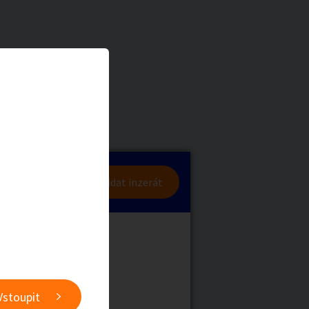
a
Zvířata
0
/
2000
Nahlásit
0
/
1000
lásit se
Přidat inzerát
obby
Sběratelství
ní
Ostatní
Vstoupit