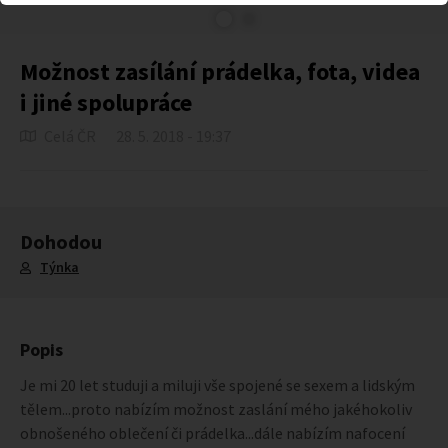
Možnost zasílání prádelka, fota, videa
i jiné spolupráce
Celá ČR
28. 5. 2018 - 19:37
Dohodou
Týnka
Popis
Je mi 20 let studuji a miluji vše spojené se sexem a lidským
tělem...proto nabízím možnost zaslání mého jakéhokoliv
obnošeného oblečení či prádelka...dále nabízím nafocení