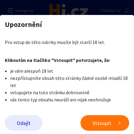
Možnost zasílání prádelka, fota, videa i jiné
Nahlásit inzerát
Kategorie
Přihlásit se
spolupráce
Auto-moto
Reality a bydlení
Seznamka
Upozornění
Erotika
Erotické zboží
Obnošené prádlo a jiné fetiše
Prodávající
Erotika
Zvířata
Práce a služby
Týnka
Je nám líto, ale tenhle inzerát již není aktuální.
Pro vstup do této rubriky musíte být starší 18 let.
0
/
2000
Pošlete uživateli zprávu
0
/
1000
Nahlásit
Kliknutím na tlačítko "Vstoupit" potvrzujete, že:
Stroje a nářadí
PC a elektro
Sport a hobby
je vám alespoň 18 let
nezpřístupníte obsah této stránky žádné osobě mladší 18
Sběratelství
Dětské zboží
Móda a doplňky
let
vstupujete na tuto stránku dobrovolně
vás tento typ obsahu neuráží ani nijak neohrožuje
Kultura
Cestování
Ostatní
Odeslat zprávu
Odejít
Vstoupit
Přidat inzerát