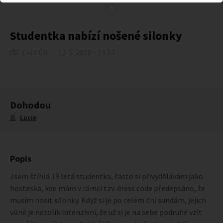
Studentka nabízí nošené silonky
Celá ČR
12. 5. 2018 - 13:53
Dohodou
Lucie
Popis
Jsem štíhlá 19 letá studentka, často si přivydělávám jako
hosteska, kde mám v rámci tzv. dress code předepsáno, že
musím nosit silonky. Když si je po celém dni sundám, jejich
vůně je natolik intenzivní, že už si je na sebe podruhé vzít