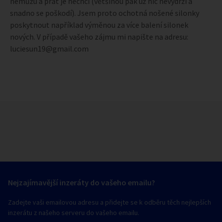
nemůžu a prát je nechci (většinou pak už nic nevydrží a
snadno se poškodí). Jsem proto ochotná nošené silonky
poskytnout například výměnou za více balení silonek
nových. V případě vašeho zájmu mi napište na adresu:
luciesun19@gmail.com
Nejzajímavější inzeráty do vašeho emailu?
Zadejte vaši emailovou adresu a přidejte se k odběru těch nejlepších
inzerátu z našeho serveru do vašeho emailu.