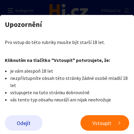
Studentka nabízí nošené silonky
Nahlásit inzerát
Kategorie
Přihlásit se
Auto-moto
Reality a bydlení
Seznamka
Prodávající
Upozornění
Erotika
Erotické zboží
Obnošené prádlo a jiné fetiše
Lucie
Erotika
Zvířata
Práce a služby
Je nám líto, ale tenhle inzerát již není aktuální.
Pro vstup do této rubriky musíte být starší 18 let.
Pošlete uživateli zprávu
0
/
1000
0
/
2000
Nahlásit
Kliknutím na tlačítko "Vstoupit" potvrzujete, že:
Stroje a nářadí
PC a elektro
Sport a hobby
je vám alespoň 18 let
nezpřístupníte obsah této stránky žádné osobě mladší 18
Sběratelství
Dětské zboží
Móda a doplňky
let
vstupujete na tuto stránku dobrovolně
vás tento typ obsahu neuráží ani nijak neohrožuje
Kultura
Cestování
Ostatní
Odeslat zprávu
Odejít
Vstoupit
Přidat inzerát