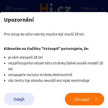
Prodám obnošené prádélko
Nahlásit inzerát
Kategorie
Přihlásit se
Auto-moto
Reality a bydlení
Seznamka
Prodávající
Upozornění
Erotika
Erotické zboží
Obnošené prádlo a jiné fetiše
Zuzana
Erotika
Zvířata
Práce a služby
Je nám líto, ale tenhle inzerát již není aktuální.
Pro vstup do této rubriky musíte být starší 18 let.
Pošlete uživateli zprávu
0
/
1000
0
/
2000
Nahlásit
Kliknutím na tlačítko "Vstoupit" potvrzujete, že:
Stroje a nářadí
PC a elektro
Sport a hobby
je vám alespoň 18 let
nezpřístupníte obsah této stránky žádné osobě mladší 18
Sběratelství
Dětské zboží
Móda a doplňky
let
vstupujete na tuto stránku dobrovolně
vás tento typ obsahu neuráží ani nijak neohrožuje
Kultura
Cestování
Ostatní
Odeslat zprávu
Odejít
Vstoupit
Přidat inzerát