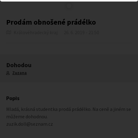
Prodám obnošené prádélko
Královéhradecký kraj
26. 6. 2019 - 21:50
Dohodou
Zuzana
Popis
Mladá, krásná studentka prodá prádélko. Na ceně a jiném se
můžeme dohodnou.
zuzik.doll@seznam.cz