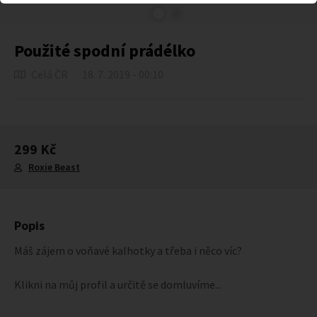
Použité spodní prádélko
Celá ČR
18. 7. 2019 - 00:10
299 Kč
Roxie Beast
Popis
Máš zájem o voňavé kalhotky a třeba i něco víc?
Klikni na můj profil a určitě se domluvíme...