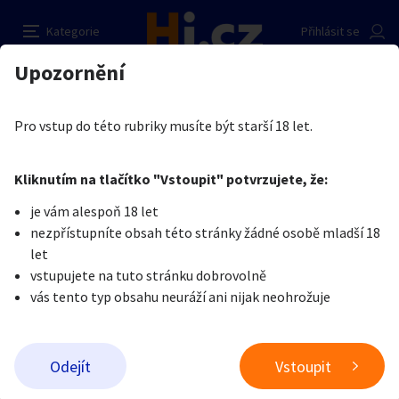
Použité spodní prádélko
Nahlásit inzerát
Kategorie
Přihlásit se
Auto-moto
Reality a bydlení
Seznamka
Prodávající
Upozornění
Erotika
Erotické zboží
Obnošené prádlo a jiné fetiše
Roxie Beast
Erotika
Zvířata
Práce a služby
Je nám líto, ale tenhle inzerát již není aktuální.
Pro vstup do této rubriky musíte být starší 18 let.
Pošlete uživateli zprávu
0
/
1000
0
/
2000
Nahlásit
Kliknutím na tlačítko "Vstoupit" potvrzujete, že:
Stroje a nářadí
PC a elektro
Sport a hobby
je vám alespoň 18 let
nezpřístupníte obsah této stránky žádné osobě mladší 18
Sběratelství
Dětské zboží
Móda a doplňky
let
vstupujete na tuto stránku dobrovolně
vás tento typ obsahu neuráží ani nijak neohrožuje
Kultura
Cestování
Ostatní
Odeslat zprávu
Odejít
Vstoupit
Přidat inzerát